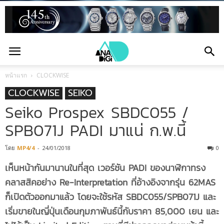
หน้าแรก
CLOCKWISE
CLOCKWISE
SEIKO
Seiko Prospex SBDC055 /
SPB071J PADI มาแน่ ก.พ.นี้
โดย
MP4/4
-
24/01/2018
0
เห็นหน้ากันมานานในที่สุด เวอร์ชัน PADI ของนาฬิกาทรง
คลาสสิคอย่าง Re-Interpretation ที่อ้างอิงจากรุ่น 62MAS
ก็เปิดตัวออกมาแล้ว โดยจะใช้รหัส SBDC055/SPB071J และ
เริ่มขายในญี่ปุ่นเดือนกุมภาพันธ์นี้กับราคา 85,000 เยน และ