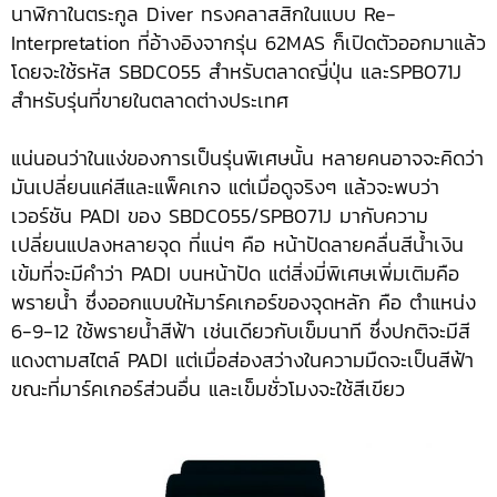
นาฬิกาในตระกูล Diver ทรงคลาสสิกในแบบ Re-
Interpretation ที่อ้างอิงจากรุ่น 62MAS ก็เปิดตัวออกมาแล้ว
โดยจะใช้รหัส SBDC055 สำหรับตลาดญี่ปุ่น และSPB071J
สำหรับรุ่นที่ขายในตลาดต่างประเทศ
แน่นอนว่าในแง่ของการเป็นรุ่นพิเศษนั้น หลายคนอาจจะคิดว่า
มันเปลี่ยนแค่สีและแพ็คเกจ แต่เมื่อดูจริงๆ แล้วจะพบว่า
เวอร์ชัน PADI ของ SBDC055/SPB071J มากับความ
เปลี่ยนแปลงหลายจุด ที่แน่ๆ คือ หน้าปัดลายคลื่นสีน้ำเงิน
เข้มที่จะมีคำว่า PADI บนหน้าปัด แต่สิ่งมี่พิเศษเพิ่มเติมคือ
พรายน้ำ ซึ่งออกแบบให้มาร์คเกอร์ของจุดหลัก คือ ตำแหน่ง
6-9-12 ใช้พรายน้ำสีฟ้า เช่นเดียวกับเข็มนาที ซึ่งปกติจะมีสี
แดงตามสไตล์ PADI แต่เมื่อส่องสว่างในความมืดจะเป็นสีฟ้า
ขณะที่มาร์คเกอร์ส่วนอื่น และเข็มชั่วโมงจะใช้สีเขียว