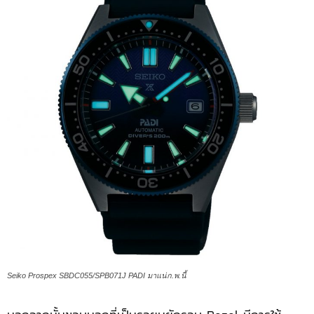
Seiko Prospex SBDC055/SPB071J PADI มาแน่ก.พ.นี้