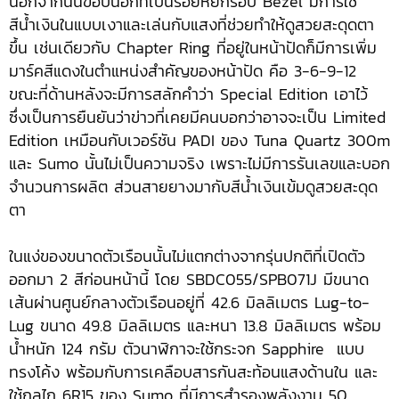
นอกจากนั้นขอบนอกที่เป็นรอยหยักรอบ Bezel มีการใช้
สีน้ำเงินในแบบเงาและเล่นกับแสงที่ช่วยทำให้ดูสวยสะดุดตา
ขึ้น เช่นเดียวกับ Chapter Ring ที่อยู่ในหน้าปัดก็มีการเพิ่ม
มาร์คสีแดงในตำแหน่งสำคัญของหน้าปัด คือ 3-6-9-12
ขณะที่ด้านหลังจะมีการสลักคำว่า Special Edition เอาไว้
ซึ่งเป็นการยืนยันว่าข่าวที่เคยมีคนบอกว่าอาจจะเป็น Limited
Edition เหมือนกับเวอร์ชัน PADI ของ Tuna Quartz 300m
และ Sumo นั้นไม่เป็นความจริง เพราะไม่มีการรันเลขและบอก
จำนวนการผลิต ส่วนสายยางมากับสีน้ำเงินเข้มดูสวยสะดุด
ตา
ในแง่ของขนาดตัวเรือนนั้นไม่แตกต่างจากรุ่นปกติที่เปิดตัว
ออกมา 2 สีก่อนหน้านี้ โดย SBDC055/SPB071J มีขนาด
เส้นผ่านศูนย์กลางตัวเรือนอยู่ที่ 42.6 มิลลิเมตร Lug-to-
Lug ขนาด 49.8 มิลลิเมตร และหนา 13.8 มิลลิเมตร พร้อม
น้ำหนัก 124 กรัม ตัวนาฬิกาจะใช้กระจก Sapphire แบบ
ทรงโค้ง พร้อมกับการเคลือบสารกันสะท้อนแสงด้านใน และ
ใช้กลไก 6R15 ของ Sumo ที่มีการสำรองพลังงาน 50