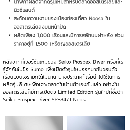
นาฬิกาผลิตจำกัดรุ่นใหม่สำหรับตลาดออสเตรเลียและ
นิวซีแลนด์
สะท้อนความงามของเมืองท่องเที่ยว
Noosa ใน
ออสเตรเลียลงบนหน้าปัด
ผลิตเพียง
1,000 เรือนและมีการสลักบนฝาหลัง ส่วน
ราคาอยู่ที่ 1,500 เหรียญออสเตรเลีย
หลังจากที่เวอร์ชันใหม่ของ Seiko Prospex Diver หรือที่เรา
รู้จักกันในชื่อ Sumo เพิ่งเปิดตัวรุ่นใหม่ออกมากับขอบตัว
เรือนแบบเซรามิกได้ไม่นาน บางประเทศก็เริ่มนำไปใช้ในการ
ผลิตรุ่นพิเศษเพื่อเจาะตลาดในบ้านตัวเองกันแล้ว อย่างใน
ออสเตรเลียก็มีการเปิดตัว Limited Edition รุ่นใหม่ที่ชื่อว่า
Seiko Prospex Diver SPB347J Noosa