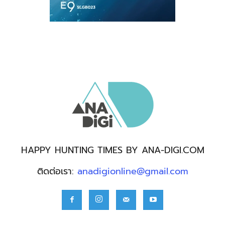
HAPPY HUNTING TIMES BY ANA-DIGI.COM
ติดต่อเรา:
anadigionline@gmail.com