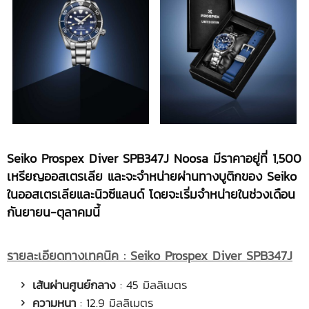
Seiko Prospex Diver SPB347J Noosa มีราคาอยู่ที่ 1,500
เหรียญออสเตรเลีย และจะจำหน่ายผ่านทางบูติกของ Seiko
ในออสเตรเลียและนิวซีแลนด์ โดยจะเริ่มจำหน่ายในช่วงเดือน
กันยายน-ตุลาคมนี้
รายละเอียดทางเทคนิค :
Seiko Prospex Diver SPB347J
เส้นผ่านศูนย์กลาง
: 45 มิลลิเมตร
ความหนา
: 12.9 มิลลิเมตร