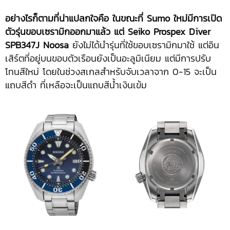
อย่างไรก็ตามที่น่าแปลกใจคือ ในขณะที่ Sumo ใหม่มีการเปิด
ตัวรุ่นขอบเซรามิกออกมาแล้ว แต่ Seiko Prospex Diver
SPB347J Noosa
ยังไม่ได้นำรุ่นที่ใช้ขอบเซรามิกมาใช้ แต่อิน
เสิร์ตที่อยู่บนขอบตัวเรือนยังเป็นอะลูมิเนียม แต่มีการปรับ
โทนสีใหม่ โดยในช่วงสเกลสำหรับจับเวลาจาก 0-15 จะเป็น
แถบสีดำ ที่เหลือจะเป็นแถบสีน้ำเงินเข้ม