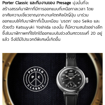
Porter Classic และทีมงานของ Presage
มุ่งมั่นที่จะ
สร้างสรรค์นาฬิกาที่มีการออกแบบที่เหนือกาลเวลา โดย
อาศัยความเชี่ยวชาญจากงานหัตถศิลป์ญี่ปุ่น มาร่วม
ออกแบบให้กับนาฬิกาที่เป็นเหมือน ‘มรดก’ ของ Seiko และ
ด้วยตัว Katsuyuki Yoshida เองนั้น ก็มีความสนใจอย่างลึก
ซึ้งในนาฬิกาพกที่ไซโกได้ออกแบบในช่วงต้นศตวรรษที่ 20 อยู่
แล้ว จึงได้มีโปรเจกต์พิเศษนี้เกิดขึ้น