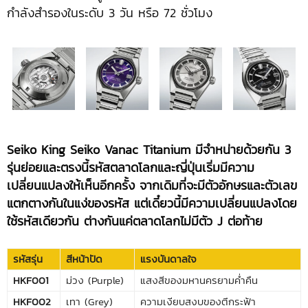
กำลังสำรองในระดับ 3 วัน หรือ 72 ชั่วโมง
Seiko
King Seiko Vanac
Titanium มีจำหน่ายด้วยกัน 3
รุ่นย่อยและตรงนี้รหัสตลาดโลกและญี่ปุ่นเริ่มมีความ
เปลี่ยนแปลงให้เห็นอีกครั้ง จากเดิมที่จะมีตัวอักษรและตัวเลข
แตกตางกันในแง่ของรหัส แต่เดี๋ยวนี้มีความเปลี่ยนแปลงโดย
ใช้รหัสเดียวกัน ต่างกันแค่ตลาดโลกไม่มีตัว J ต่อท้าย
รหัสรุ่น
สีหน้าปัด
แรงบันดาลใจ
HKF001
ม่วง (Purple)
แสงสีของมหานครยามค่ำคืน
HKF002
เทา (Grey)
ความเงียบสงบของตึกระฟ้า