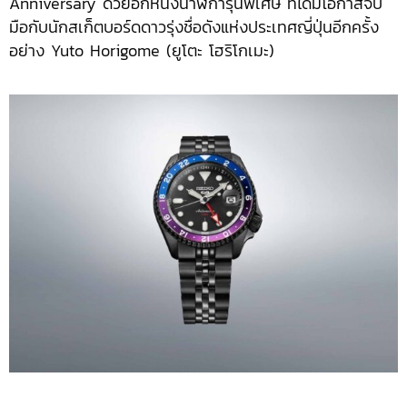
Anniversary ด้วยอีกหนึ่งนาฬิการุ่นพิเศษ ที่ได้มีโอกาสจับ
มือกับนักสเก็ตบอร์ดดาวรุ่งชื่อดังแห่งประเทศญี่ปุ่นอีกครั้ง
อย่าง Yuto Horigome (ยูโตะ โฮริโกเมะ)