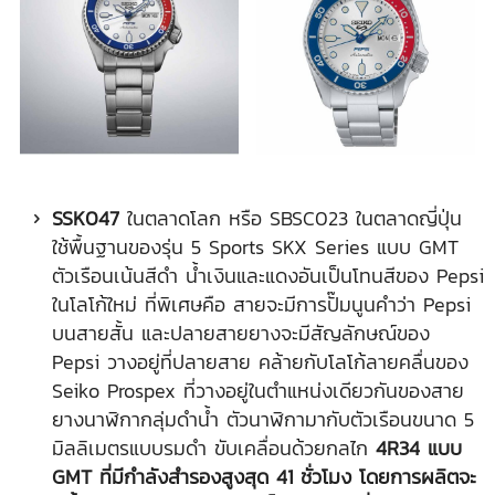
SSK047
ในตลาดโลก หรือ SBSC023 ในตลาดญี่ปุ่น
ใช้พื้นฐานของรุ่น 5 Sports SKX Series แบบ GMT
ตัวเรือนเน้นสีดำ น้ำเงินและแดงอันเป็นโทนสีของ Pepsi
ในโลโก้ใหม่ ที่พิเศษคือ สายจะมีการปั๊มนูนคำว่า Pepsi
บนสายสั้น และปลายสายยางจะมีสัญลักษณ์ของ
Pepsi วางอยู่ที่ปลายสาย คล้ายกับโลโก้ลายคลื่นของ
Seiko Prospex ที่วางอยู่ในตำแหน่งเดียวกันของสาย
ยางนาฬิกากลุ่มดำน้ำ ตัวนาฬิกามากับตัวเรือนขนาด 5
มิลลิเมตรแบบรมดำ ขับเคลื่อนด้วยกลไก
4R34 แบบ
GMT ที่มีกำลังสำรองสูงสุด 41 ชั่วโมง โดยการผลิตจะ