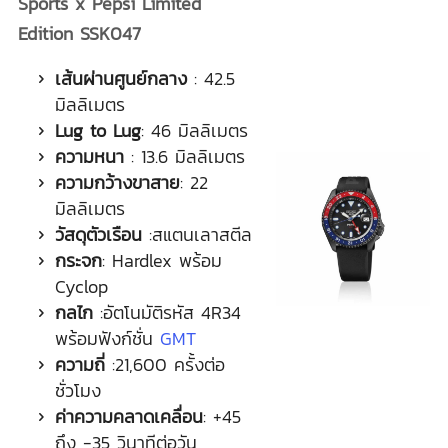
Sports x Pepsi Limited
Edition SSK047
เส้นผ่านศูนย์กลาง
: 42.5
มิลลิเมตร
Lug to Lug
: 46 มิลลิเมตร
ความหนา
: 13.6 มิลลิเมตร
ความกว้างขาสาย
: 22
มิลลิเมตร
วัสดุตัวเรือน
:สแตนเลาสตีล
กระจก
: Hardlex พร้อม
Cyclop
กลไก
:อัตโนมัติรหัส 4R34
พร้อมฟังก์ชั่น
GMT
ความถี่
:21,600 ครั้งต่อ
ชั่วโมง
ค่าความคลาดเคลื่อน
: +45
ถึง -35 วินาทีต่อวัน