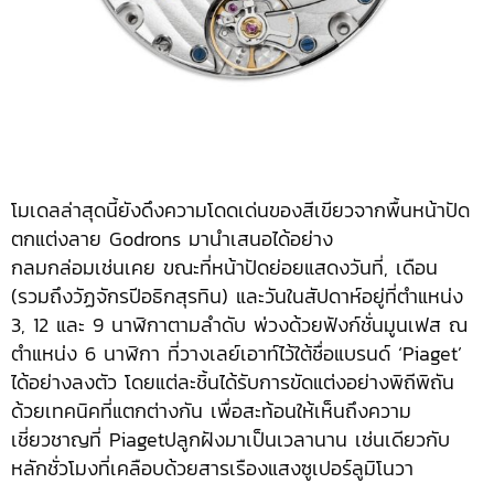
โมเดลล่าสุดนี้ยังดึงความโดดเด่นของสีเขียวจากพื้นหน้าปัด
ตกแต่งลาย Godrons มานำเสนอได้อย่าง
กลมกล่อมเช่นเคย ขณะที่หน้าปัดย่อยแสดงวันที่, เดือน
(รวมถึงวัฏจักรปีอธิกสุรทิน) และวันในสัปดาห์อยู่ที่ตำแหน่ง
3, 12 และ 9 นาฬิกาตามลำดับ พ่วงด้วยฟังก์ชั่นมูนเฟส ณ
ตำแหน่ง 6 นาฬิกา ที่วางเลย์เอาท์ไว้ใต้ชื่อแบรนด์ ‘Piaget’
ได้อย่างลงตัว โดยแต่ละชิ้นได้รับการขัดแต่งอย่างพิถีพิถัน
ด้วยเทคนิคที่แตกต่างกัน เพื่อสะท้อนให้เห็นถึงความ
เชี่ยวชาญที่ Piagetปลูกฝังมาเป็นเวลานาน เช่นเดียวกับ
หลักชั่วโมงที่เคลือบด้วยสารเรืองแสงซูเปอร์ลูมิโนวา