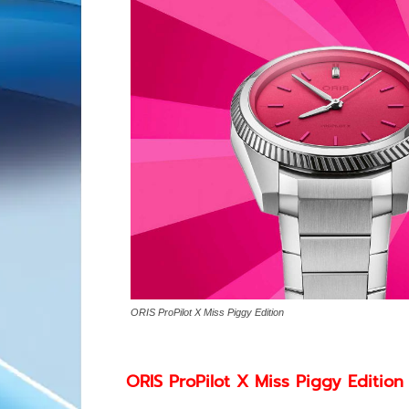
ORIS ProPilot X Miss Piggy Edition
ORIS ProPilot X Miss Piggy Edition 