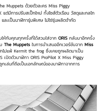
he Muppets ด้วยตัวละคร
Miss Piggy
X แต่มีการปรับสเป็กใหม่ ทั้งไซส์ตัวเรือน วัสดุและกลไก
และเป็นนาฬิการุ่นพิเศษ ไม่ใช่รุ่นผลิตจำกัด
ห้กับคุณทุกครั้งที่ได้สวมใส่จาก
ORIS
กลับมาอีกครั้ง
กับ
The Muppets
ในการนำเสนออีกเวอร์ชันจาก
Miss
ู้จักไม่แพ้ Kermit the frog ซึ่งเคยถูกผลิตมาเป็น
RIS เปิดตัวนาฬิกา ORIS ProPilot X Miss Piggy
ูกเล่นที่ถือเป็นเอกลักษณ์ของนาฬิกาจากการ