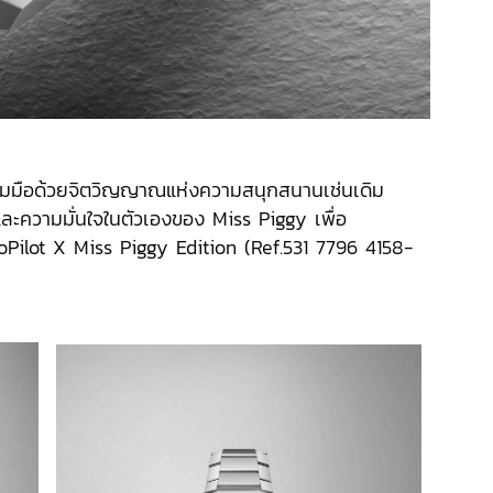
ร่วมมือด้วยจิตวิญญาณแห่งความสนุกสนานเช่นเดิม
ละความมั่นใจในตัวเองของ Miss Piggy เพื่อ
ProPilot X Miss Piggy Edition (Ref.531 7796 4158-