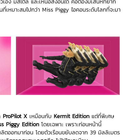
วเอง มีสไตล์ และเหนือสิ่งอื่นใด คือต้องมีเสน่ห์ที่ยาก
านที่เหมาะสมไปกว่า Miss Piggy ไอคอนระดับโลกที่จะมา
าก
ProPilot X
เหมือนกับ
Kermit Edition
แต่ที่พิเศษ
ss Piggy Edition
โดยเฉพาะ เพราะก่อนหน้านี้
ยมีผลิตออกมาก่อน โดยตัวเรือนขยับลดจาก 39 มิลลิเมตร