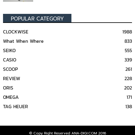
POPULAR CATEGORY
CLOCKWISE
1988
What When Where
833
SEIKO
555
CASIO
339
SCOOP
261
REVIEW
228
ORIS
202
OMEGA
171
TAG HEUER
138
© Copy Right Reserved ANA-DIGI.COM 2016