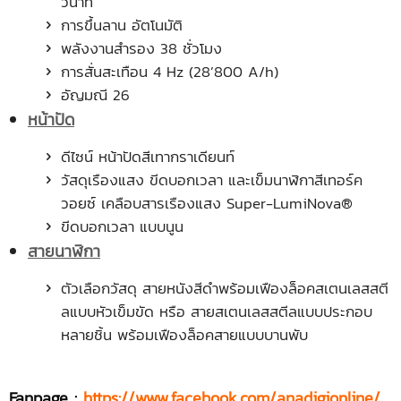
วินาที
การขึ้นลาน อัตโนมัติ
พลังงานสำรอง 38 ชั่วโมง
การสั่นสะเทือน 4 Hz (28’800 A/h)
อัญมณี 26
หน้าปัด
ดีไซน์ หน้าปัดสีเทากราเดียนท์
วัสดุเรืองแสง ขีดบอกเวลา และเข็มนาฬิกาสีเทอร์ค
วอยซ์ เคลือบสารเรืองแสง Super-LumiNova®
ขีดบอกเวลา แบบนูน
สายนาฬิกา
ตัวเลือกวัสดุ สายหนังสีดำพร้อมเฟืองล็อคสเตนเลสสตี
ลแบบหัวเข็มขัด หรือ สายสเตนเลสสตีลแบบประกอบ
หลายชิ้น พร้อมเฟืองล็อคสายแบบบานพับ
Fanpage :
https://www.facebook.com/anadigionline/