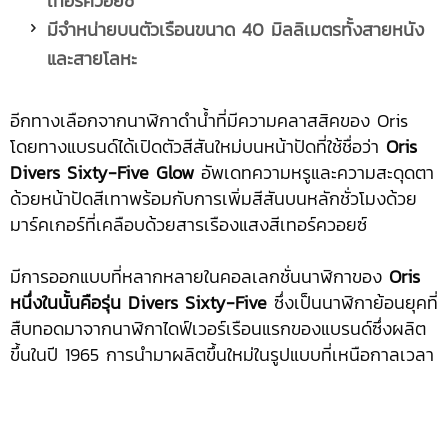
เทอร์ควอยซ์
มีจำหน่ายบนตัวเรือนขนาด
40 มิลลิเมตรทั้งสายหนัง
และสายโลหะ
อีกทางเลือกจากนาฬิกาดำน้ำที่มีความคลาสสิคของ Oris
โดยทางแบรนด์ได้เปิดตัวสีสันใหม่บนหน้าปัดที่ใช้ชื่อว่า
Oris
Divers Sixty-Five Glow
อัพเดทความหรูและความสะดุดตา
ด้วยหน้าปัดสีเทาพร้อมกับการเพิ่มสีสันบนหลักชั่วโมงด้วย
มาร์คเกอร์ที่เคลือบด้วยสารเรืองแสงสีเทอร์ควอยซ์
มีการออกแบบที่หลากหลายในคอลเลกชั่นนาฬิกาของ
Oris
หนึ่งในนั้นคือรุ่น Divers Sixty-Five
ซึ่งเป็นนาฬิกาย้อนยุคที่
สืบทอดมาจากนาฬิกาไดฟ์เวอร์เรือนแรกของแบรนด์ซึ่งผลิต
ขึ้นในปี 1965 การนำมาผลิตขึ้นใหม่ในรูปแบบที่เหนือกาลเวลา