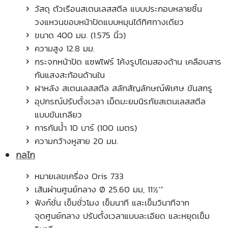
วัสดุ ตัวเรือนสเตนเลสสตีล แบบประกอบหลายชิ้น
วงแหวนขอบหน้าปัดแบบหมุนได้ทิศทางเดียว
ขนาด 400 มม. (1.575 นิ้ว)
ความสูง 12.8 มม.
กระจกหน้าปัด แซฟไฟร์ โค้งรูปโดมสองด้าน เคลือบสาร
กันแสงสะท้อนด้านใน
ฝาหลัง สเตนเลสสตีล สลักสัญลักษณ์พิเศษ ขันสกรู
อุปกรณ์ปรับตั้งเวลา เม็ดมะยมนิรภัยสเตนเลสสตีล
แบบขันเกลียว
การกันน้ำ 10 บาร์ (100 เมตร)
ความกว้างหูสาย 20 มม.
กลไก
หมายเลขเครื่อง Oris 733
เส้นผ่านศูนย์กลาง Ø 25.60 มม, 11½’”
ฟังก์ชั่น เข็มชั่วโมง เข็มนาที และเข็มวินาทีจาก
จุดศูนย์กลาง ปรับตั้งเวลาแบบละเอียด และหยุดเข็ม