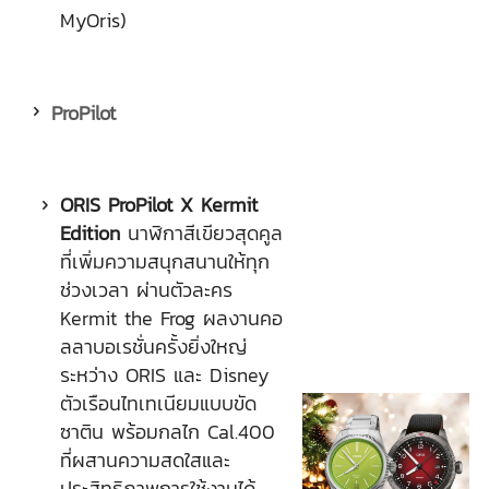
MyOris)
ProPilot
ORIS ProPilot X Kermit
Edition
นาฬิกาสีเขียวสุดคูล
ที่เพิ่มความสนุกสนานให้ทุก
ช่วงเวลา ผ่านตัวละคร
Kermit the Frog ผลงานคอ
ลลาบอเรชั่นครั้งยิ่งใหญ่
ระหว่าง ORIS และ Disney
ตัวเรือนไทเทเนียมแบบขัด
ซาติน พร้อมกลไก Cal.400
ที่ผสานความสดใสและ
ประสิทธิภาพการใช้งานได้