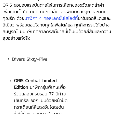
ORIS ขอมอบแรงบันดาลใจในการเลือกของขวัญสุดล้ำค่า
เพื่อเติมเต็มโมเมนต์เทศกาลอันแสนพิเศษของคุณและคนที่
คุณรัก ด้วย
นาฬิกา 4 คอลเลคชั่นไฮไลต์ที่
มาในเฉดสีแดงและ
สีเขียว พร้อมตอบโจทย์ทุกไลฟ์สไตล์และทุกกิจกรรมได้อย่าง
สมบูรณ์แบบ ให้เทศกาลคริสต์มาสนี้เต็มไปด้วยสีสันและความ
สุขอย่างแท้จริง
Divers Sixty-Five
ORIS Central Limited
Edition
นาฬิการุ่นพิเศษเพื่อ
ร่วมฉลองครบรอบ 77 ปีห้าง
เซ็นทรัล ออกแบบด้วยหน้าปัด
กราเดียนท์สีแดงอันโดดเด่น
ซึ่งได้รับแรงบันดาลใจจากสี