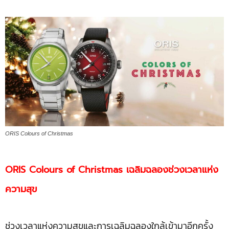
ORIS Colours of Christmas
ORIS Colours of Christmas เฉลิมฉลองช่วงเวลาแห่ง
ความสุข
ช่วงเวลาแห่งความสุขและการเฉลิมฉลองใกล้เข้ามาอีกครั้ง