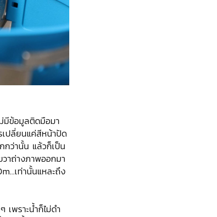
่มีข้อมูลติดมือมา
เปลี่ยนแค่สีหน้าปัด
กว่านั้น แล้วก็เป็น
วชี้ขวาถ่างภาพออกมา
0m…เท่านั้นแหละถึง
ๆ เพราะน้ำก็ไม่ดำ