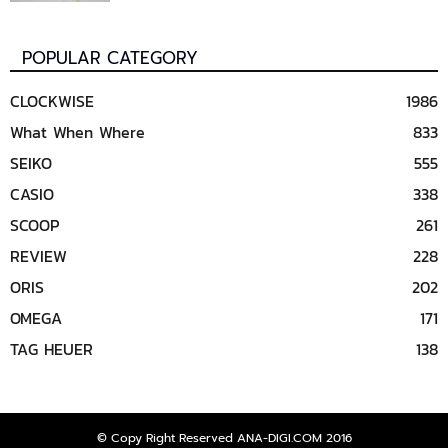
POPULAR CATEGORY
CLOCKWISE
1986
What When Where
833
SEIKO
555
CASIO
338
SCOOP
261
REVIEW
228
ORIS
202
OMEGA
171
TAG HEUER
138
© Copy Right Reserved ANA-DIGI.COM 2016