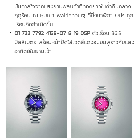
บันดาลใจจากแสงยามพลบค่ำที่ทอดยาวในค่ำคืนกลาง
ฤดูร้อน ณ หุบเขา Waldenburg ที่ซึ่งนาฬิกา Oris ทุก
เรือนถือกำเนิดขึ้น
01 733 7792 4158-07 8 19 05P
ตัวเรือน 36.5
มิลลิเมตร พร้อมหน้าปัดไล่เฉดสีแดงอมชมพูราวกับแสง
อาทิตย์ในยามเช้า