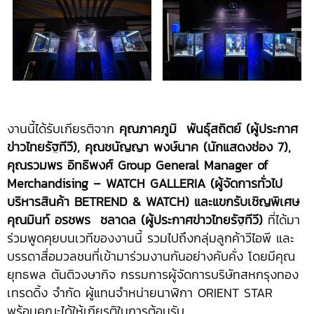
งานนี้ได้รับเกียรติจาก
คุณภาคภูมิ พันธุ์สถิตย์ (ผู้ประกาศ
ข่าวไทยรัฐทีวี), คุณชนัญญา พงษ์นาค (นักแสดงช่อง 7),
คุณรวมพร อิทธิพงศ์ Group General Manager of
Merchandising – WATCH GALLERIA (ผู้จัดการทั่วไป
บริหารสินค้า BETREND & WATCH) และแขกรับเชิญพิเศษ
คุณมินท์ อรชพร ชลาดล (ผู้ประกาศข่าวไทยรัฐทีวี)
ที่ได้มา
ร่วมพูดคุยบนเวทีของงานนี้ รวมไปถึงกลุ่มลูกค้าวีไอพี และ
บรรดาสื่อมวลชนที่เข้ามาร่วมงานกันอย่างคับคั่ง โดยมีคุณ
ยุทธพล ตันติวงษากิจ กรรมการผู้จัดการบริษัทสหกรุงทอง
เทรดดิ้ง จำกัด ผู้แทนจำหน่ายนาฬิกา ORIENT STAR
พร้อมคณะได้ให้เกียรติในการต้อนรับ