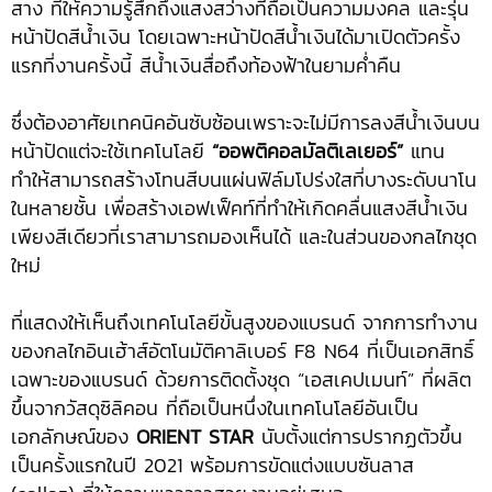
สาง ที่ให้ความรู้สึกถึงแสงสว่างที่ถือเป็นความมงคล และรุ่น
หน้าปัดสีน้ำเงิน โดยเฉพาะหน้าปัดสีน้ำเงินได้มาเปิดตัวครั้ง
แรกที่งานครั้งนี้ สีน้ำเงินสื่อถึงท้องฟ้าในยามค่ำคืน
ซึ่งต้องอาศัยเทคนิคอันซับซ้อนเพราะจะไม่มีการลงสีน้ำเงินบน
หน้าปัดแต่จะใช้เทคโนโลยี
“ออพติคอลมัลติเลเยอร์”
แทน
ทำให้สามารถสร้างโทนสีบนแผ่นฟิล์มโปร่งใสที่บางระดับนาโน
ในหลายชั้น เพื่อสร้างเอฟเฟ็คท์ที่ทำให้เกิดคลื่นแสงสีน้ำเงิน
เพียงสีเดียวที่เราสามารถมองเห็นได้ และในส่วนของกลไกชุด
ใหม่
ที่แสดงให้เห็นถึงเทคโนโลยีขั้นสูงของแบรนด์ จากการทำงาน
ของกลไกอินเฮ้าส์อัตโนมัติคาลิเบอร์ F8 N64 ที่เป็นเอกสิทธิ์
เฉพาะของแบรนด์ ด้วยการติดตั้งชุด “เอสเคปเมนท์” ที่ผลิต
ขึ้นจากวัสดุซิลิคอน ที่ถือเป็นหนึ่งในเทคโนโลยีอันเป็น
เอกลักษณ์ของ
ORIENT STAR
นับตั้งแต่การปรากฏตัวขึ้น
เป็นครั้งแรกในปี 2021 พร้อมการขัดแต่งแบบซันลาส