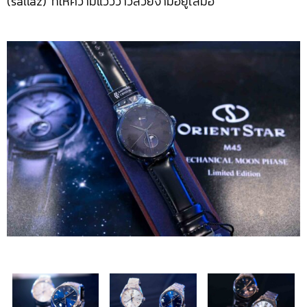
(sallaz) ที่ให้ความแวววาวสวยงามอยู่เสมอ