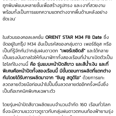
ถูกพิมพ์แบบหลายชั้นเพื่อสร้างรูปทรง และเงาที่สวยงาม
พร้อมทั้งเป็นการแยกความแตกต่างจากพื้นด้านหลังอย่าง
ชัดเจน’
ในส่วนของคอลเลคชั่น
ORIENT STAR M34 F8 Date
ซึ่ง
จัดอยู่ในกรุ๊ป M34 อันเป็นรหัสของกลุ่มดาว เพอร์ซีอุส หรือ
เป็นที่รู้จักกันว่ากลุ่มฝนดาวตก
“เพอร์เซอิดส์”
และได้กลาย
เป็นแรงบันดาลใจให้กับนาฬิกาทั้งสองเรือนที่นำมาเปิดตัวเป็น
ไฮไลท์ในงานนี้
คือ รุ่นแบบหน้าปัดสีขาว และสีน้ำเงิน และที่
พิเศษคือหน้าปัดทั้งสองเรือนนี้ มีขั้นตอนการผลิตที่แตกต่าง
กันโดยได้รับการผลิตมาจาก “ชินชู สตูดิโอ”
ด้วยการแกะ
ลวดลายด้วยมือก่อนนำไปปั๊มขึ้นลวดลายต่ออีกครั้งหนึ่งซึ่ง
เป็นถือเทคนิคพิเศษเฉพาะตัว
โดยรุ่นหน้าปัดสีขาวผลิตแบบจำนวนจำกัด 160 เรือนทั่วโลก
ซึ่งจะมีความแวววาวดูราวกับกลุ่มฝนดาวตกบนท้องฟ้ายามรุ่ง