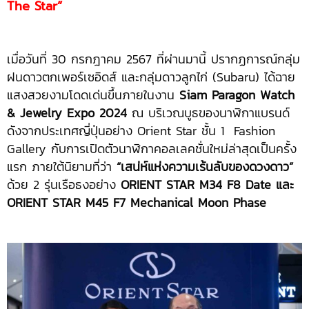
The Star”
เมื่อวันที่ 30 กรกฎาคม 2567 ที่ผ่านมานี้ ปรากฏการณ์กลุ่ม
ฝนดาวตกเพอร์เซอิดส์ และกลุ่มดาวลูกไก่ (Subaru) ได้ฉาย
แสงสวยงามโดดเด่นขึ้นภายในงาน
Siam Paragon Watch
& Jewelry Expo 2024
ณ บริเวณบูธของนาฬิกาแบรนด์
ดังจากประเทศญี่ปุ่นอย่าง Orient Star ชั้น 1 Fashion
Gallery กับการเปิดตัวนาฬิกาคอลเลคชั่นใหม่ล่าสุดเป็นครั้ง
แรก ภายใต้นิยามที่ว่า
“เสน่ห์แห่งความเร้นลับของดวงดาว”
ด้วย 2 รุ่นเรือธงอย่าง
ORIENT STAR M34 F8 Date และ
ORIENT STAR M45 F7 Mechanical Moon Phase