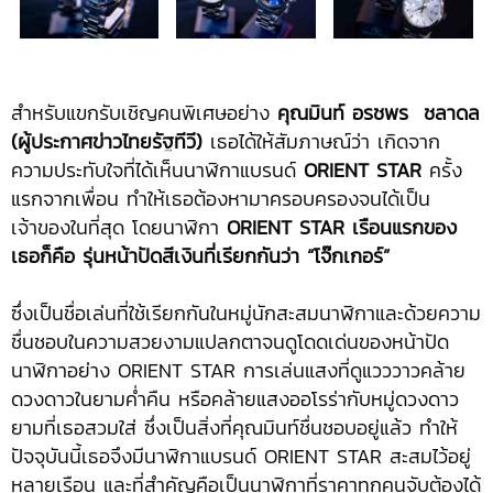
สำหรับแขกรับเชิญคนพิเศษอย่าง
คุณมินท์ อรชพร ชลาดล
(ผู้ประกาศข่าวไทยรัฐทีวี)
เธอได้ให้สัมภาษณ์ว่า เกิดจาก
ความประทับใจที่ได้เห็นนาฬิกาแบรนด์
ORIENT STAR
ครั้ง
แรกจากเพื่อน ทำให้เธอต้องหามาครอบครองจนได้เป็น
เจ้าของในที่สุด โดยนาฬิกา
ORIENT STAR เรือนแรกของ
เธอก็คือ รุ่นหน้าปัดสีเงินที่เรียกกันว่า “โจ๊กเกอร์”
ซึ่งเป็นชื่อเล่นที่ใช้เรียกกันในหมู่นักสะสมนาฬิกาและด้วยความ
ชื่นชอบในความสวยงามแปลกตาจนดูโดดเด่นของหน้าปัด
นาฬิกาอย่าง ORIENT STAR การเล่นแสงที่ดูแวววาวคล้าย
ดวงดาวในยามค่ำคืน หรือคล้ายแสงออโรร่ากับหมู่ดวงดาว
ยามที่เธอสวมใส่ ซึ่งเป็นสิ่งที่คุณมินท์ชื่นชอบอยู่แล้ว ทำให้
ปัจจุบันนี้เธอจึงมีนาฬิกาแบรนด์ ORIENT STAR สะสมไว้อยู่
หลายเรือน และที่สำคัญคือเป็นนาฬิกาที่ราคาทุกคนจับต้องได้