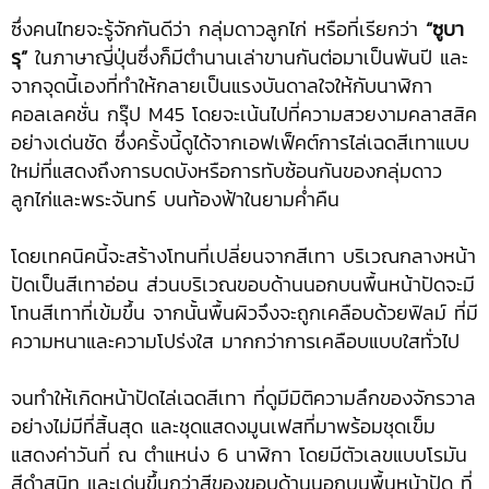
ซึ่งคนไทยจะรู้จักกันดีว่า กลุ่มดาวลูกไก่ หรือที่เรียกว่า
“ซูบา
รุ”
ในภาษาญี่ปุ่นซึ่งก็มีตำนานเล่าขานกันต่อมาเป็นพันปี และ
จากจุดนี้เองที่ทำให้กลายเป็นแรงบันดาลใจให้กับนาฬิกา
คอลเลคชั่น กรุ๊ป M45 โดยจะเน้นไปที่ความสวยงามคลาสสิค
อย่างเด่นชัด ซึ่งครั้งนี้ดูได้จากเอฟเฟ็คต์การไล่เฉดสีเทาแบบ
ใหม่ที่แสดงถึงการบดบังหรือการทับซ้อนกันของกลุ่มดาว
ลูกไก่และพระจันทร์ บนท้องฟ้าในยามค่ำคืน
โดยเทคนิคนี้จะสร้างโทนที่เปลี่ยนจากสีเทา บริเวณกลางหน้า
ปัดเป็นสีเทาอ่อน ส่วนบริเวณขอบด้านนอกบนพื้นหน้าปัดจะมี
โทนสีเทาที่เข้มขึ้น จากนั้นพื้นผิวจึงจะถูกเคลือบด้วยฟิลม์ ที่มี
ความหนาและความโปร่งใส มากกว่าการเคลือบแบบใสทั่วไป
จนทำให้เกิดหน้าปัดไล่เฉดสีเทา ที่ดูมีมิติความลึกของจักรวาล
อย่างไม่มีที่สิ้นสุด และชุดแสดงมูนเฟสที่มาพร้อมชุดเข็ม
แสดงค่าวันที่ ณ ตำแหน่ง 6 นาฬิกา โดยมีตัวเลขแบบโรมัน
สีดำสนิท และเด่นขึ้นกว่าสีของขอบด้านนอกบนพื้นหน้าปัด ที่