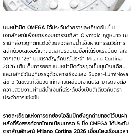
บนหน้าปัด
OMEGA ได้
ประดับด้วยรายละเอียดอันเป็น
เอกลักษณ์เพื่อยกย่องมหกรรมกีฬา Olympic ฤดูหนาว เซ
รามิกสีขาวถูกตกแต่งด้วยลวดลายน้ำแข็งผ่านกรรมวิธีการ
สลักด้วยเลเซอร์และลวดลายรอบนิ้วมือที่ได้รับแรงบันดาลใจ
จากเลข “26” บนตราสัญลักษณ์ประจำ Milano Cortina
2026 เติมเต็มการออกแบบหน้าปัดด้วยชุดเข็มชุบโรมเดียม
และหลักชั่วโมงที่บรรจุด้วยสารเรืองแสง Super-LumiNova
สีขาว ในขณะที่เข็มวินาทีกลางเคลือบเงานั้นlสามารถส่งต่อ
ความสวยงามผ่านสีน้ำเงินที่ไล่ระดับซึ่งเป็นสีเดียวกับตรา
ประจำการแข่งขัน
รายละเอียดแห่งการยกย่องโอลิมปิกยังถูกถ่ายทอดไว้บนฝา
หลังที่รังสรรค์จากไทเทเนียมเกรด 5 ซึ่ง
OMEGA ได้ประทับ
ตราสัญลักษณ์ Milano Cortina 2026 เชื่อมโยงเรือนเวลา