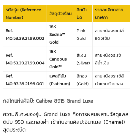
รหัสรุ่น (Reference
สีหน้า
รายละเอียดสาย
วัสดุตัวเรือน
Number)
ปัด
นาฬิกา
18K
Ref.
Pink
สายหนังจระเข้สี
Sedna™
140.53.39.21.99.002
Gold
แดงเข้ม
Gold
18K
Ref.
สีเงิน
สายหนังจระเข้
Canopus
140.53.39.21.99.004
(Silver)
สีน้ำเงิน
Gold™
Ref.
แพลตินัม
สีทอง
สายหนังจระเข้สี
140.93.39.21.99.001
(Platinum)
(Gold)
ดำแซมด้ายทอง
กลไกแห่งศิลป์: Calibre 8915 Grand Luxe
ความพิเศษของรุ่น Grand Luxe คือการผสมผสานวัสดุแพล
ตินัม 950 และทองคำ เข้ากับงานศิลปะอีนาเมล (Enamel)
สุดประณีต: