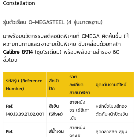
Constellation
รุ่นตัวเรือน O-MEGASTEEL (4 รุ่นมาตรฐาน)
มาพร้อมนวัตกรรมสตีลชนิดพิเศษที่ OMEGA คิดค้นขึ้น ให้
ความทนทานและเงางามเป็นพิเศษ ขับเคลื่อนด้วยกลไก
Calibre 8914
(ชุบโรเดียม) พร้อมพลังงานสำรอง 60
ชั่วโมง
ราย
รหัสรุ่น (Reference
สีหน้า
ละเอียด
จุดเด่นงานดีไซน์
Number)
ปัด
สายนาฬิกา
สายหนัง
Ref.
สีเงิน
หลักชั่วโมงสีทอง
จระเข้สีเทา
140.13.39.21.02.001
(Silver)
ตัดกับหน้าปัดเงิน
เข้ม
สายหนัง
Ref.
สีน้ำเงิน
ลุคคลาสสิก สุขุม
จระเข้