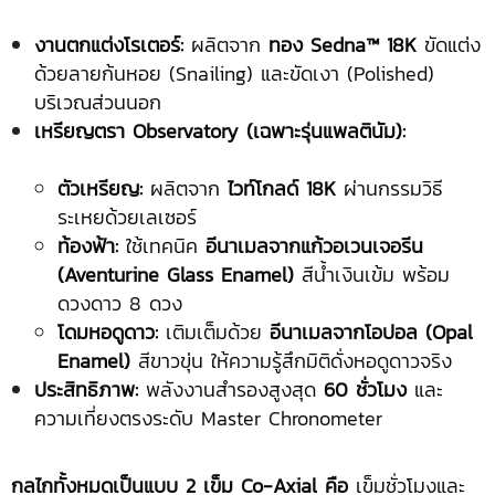
งานตกแต่งโรเตอร์:
ผลิตจาก
ทอง Sedna™ 18K
ขัดแต่ง
ด้วยลายก้นหอย (Snailing) และขัดเงา (Polished)
บริเวณส่วนนอก
เหรียญตรา Observatory (เฉพาะรุ่นแพลตินัม):
ตัวเหรียญ:
ผลิตจาก
ไวท์โกลด์ 18K
ผ่านกรรมวิธี
ระเหยด้วยเลเซอร์
ท้องฟ้า:
ใช้เทคนิค
อีนาเมลจากแก้วอเวนเจอรีน
(Aventurine Glass Enamel)
สีน้ำเงินเข้ม พร้อม
ดวงดาว 8 ดวง
โดมหอดูดาว:
เติมเต็มด้วย
อีนาเมลจากโอปอล (Opal
Enamel)
สีขาวขุ่น ให้ความรู้สึกมิติดั่งหอดูดาวจริง
ประสิทธิภาพ:
พลังงานสำรองสูงสุด
60 ชั่วโมง
และ
ความเที่ยงตรงระดับ Master Chronometer
กลไกทั้งหมดเป็นแบบ
2 เข็ม Co-Axial คือ
เข็มชั่วโมงและ