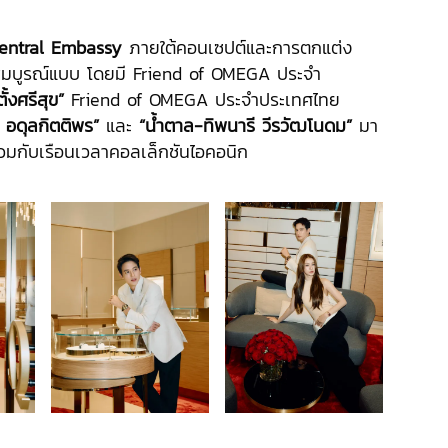
entral Embassy
ภายใต้คอนเซปต์และการตกแต่ง
างสมบูรณ์แบบ โดยมี Friend of OMEGA ประจำ
ั้งศรีสุข”
Friend of OMEGA ประจำประเทศไทย
อดุลกิตติพร”
และ
“น้ำตาล-ทิพนารี วีรวัฒโนดม”
มา
่วมกับเรือนเวลาคอลเล็กชันไอคอนิก