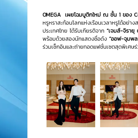
OMEGA
เผยโฉมบูติกใหม่ ณ ชั้น
1
ของ
C
หรูหราสะท้อนโลกแห่งเรือนเวลาหรูได้อย่
ประเทศไทย ได้รับเกียรติจาก
“เจมส์-จิรายุ ต
พร้อมด้วยสองนักแสดงชื่อดัง
“ออฟ-จุมพล 
ร่วมเช็กอินและถ่ายทอดแฟชั่นเซตสุดพิเศษร