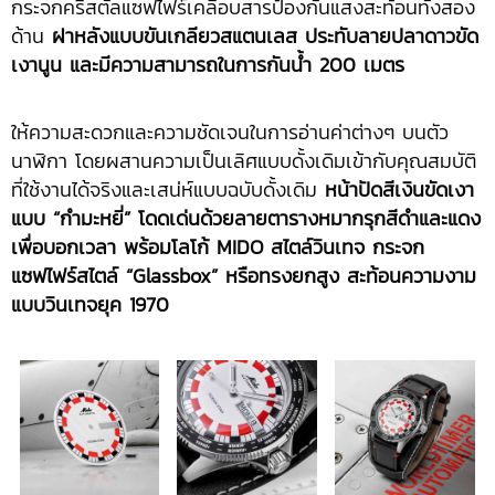
กระจกคริสตัลแซฟไฟร์เคลือบสารป้องกันแสงสะท้อนทั้งสอง
ด้าน
ฝาหลังแบบขันเกลียวสแตนเลส ประทับลายปลาดาวขัด
เงานูน และมีความสามารถในการกันน้ำ 200 เมตร
ให้ความสะดวกและความชัดเจนในการอ่านค่าต่างๆ บนตัว
นาฬิกา โดยผสานความเป็นเลิศแบบดั้งเดิมเข้ากับคุณสมบัติ
ที่ใช้งานได้จริงและเสน่ห์แบบฉบับดั้งเดิม
หน้าปัดสีเงินขัดเงา
แบบ “กำมะหยี่” โดดเด่นด้วยลายตารางหมากรุกสีดำและแดง
เพื่อบอกเวลา พร้อมโลโก้
MIDO สไตล์วินเทจ กระจก
แซฟไฟร์สไตล์ “Glassbox” หรือทรงยกสูง สะท้อนความงาม
แบบวินเทจยุค 1970