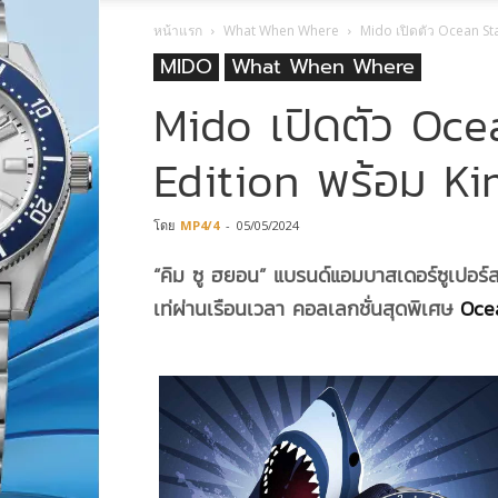
หน้าแรก
What When Where
Mido เปิดตัว Ocean St
MIDO
What When Where
Mido เปิดตัว Oc
Edition พร้อม K
โดย
MP4/4
-
05/05/2024
“คิม ซู ฮยอน” แบรนด์แอมบาสเดอร์ซูเปอร์
เท่ผ่านเรือนเวลา คอลเลกชั่นสุดพิเศษ
Oce