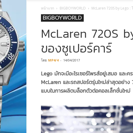
หน้าแรก
BIGBOYWORLD
McLaren 720S by Lego : โ
BIGBOYWORLD
McLaren 720S by
ของซูเปอร์คาร์
โดย
MP4/4
-
14/04/2017
Lego มักจะมีอะไรเซอร์ไพรส์อยู่เสมอ และครา
McLaren และรถสปอร์ตรุ่นใหม่ล่าสุดอย่าง 7
แบบในการผลิตบล็อกตัวต่อคอลเล็กชั่นใหม่