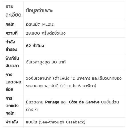
ราย
ข้อมูลจำเพาะ
ละเอียด
กลไก
อัตโนมัติ ML212
ความถี่
28,800 ครั้งต่อชั่วโมง
กำลัง
62 ชั่วโมง
สำรอง
ฟังก์ชัน
จับเวลาสูงสุด 30 นาที
จับเวลา
การ
วงจับเวลานาที (ตำแหน่ง 12 นาฬิกา) และเข็มวินาทีของ
แสดงผล
ระบบบอกเวลาปกติ (ตำแหน่ง 6 นาฬิกา)
ย่อย
การ
มีลวดลาย
Perlage
และ
Côte de Genève
บนชิ้นส่วน
ตกแต่ง
ต่าง ๆ
กลไก
ฝาหลัง
แบบใส (See-through Caseback)