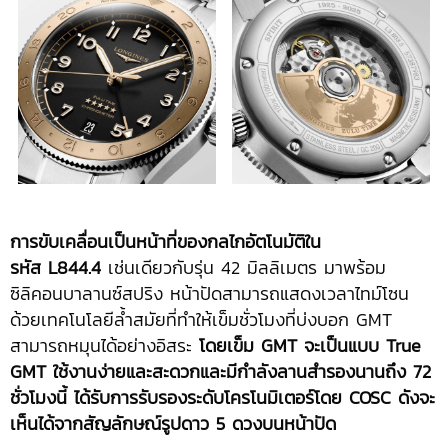
การขับเคลื่อนเป็นหน้าที่ของกลไกอัตโนมัติใน
รหัส
L844.4
เช่นเดียวกับรุ่น 42 มิลลิเมตร มาพร้อม
ซิลิคอนบาลานซ์สปริง หน้าปัดสามารถแสดงเวลาไทม์โซน
ด้วยเทคโนโลยีล้ำสมัยที่ทำให้เข็มชั่วโมงที่บ่งบอก GMT
สามารถหมุนได้อย่างอิสระ
โดยเข็ม GMT จะเป็นแบบ True
GMT ใช้งานง่ายและสะดวกและมีกำลังลานสำรองนานถึง 72
ชั่วโมงนี้ ได้รับการรับรองระดับโครโนมิเตอร์โดย COSC ดังจะ
เห็นได้จากสัญลักษณ์รูปดาว 5 ดวงบนหน้าปัด