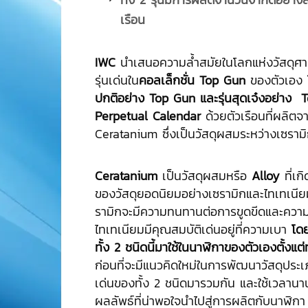
เรือน
IWC
นำเสนอความล้ำสมัยในโลกแห่งวัสดุศาส
รุ่นเด่นใน
คอลเล็กชั่น Top Gun
ของตัวเอง
ปกติอย่าง Top Gun และรุ่นสุดเจ๋งอย่าง 
Perpetual Calendar
ด้วยตัวเรือนที่ผลิตจ
Ceratanium ซึ่งเป็นวัสดุผสมระหว่างเซราม
Ceratanium
เป็นวัสดุผสมหรือ
Alloy
ที่เก
ของวัสดุยอดนิยมอย่างเซรามิกและไทเทเนี
รามิกจะมีความทนทานต่อการขูดขีดและความแ
ไทเทเนียมมีคุณสมบัติเด่นอยู่ที่ความเบา
โด
ทั้ง 2 ชนิดนี้มาใช้ในนาฬิกาของตัวเองตั้งแ
ก่อนที่จะมีแนวคิดใหม่ในการพัฒนาวัสดุประเภ
เด่นของทั้ง 2 ชนิดมารวมกัน และใช้เวลานานถึ
ผลลัพธ์ที่น่าพอใจนำไปสู่การผลิตกับนาฬิกา