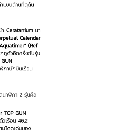
ดำแบบด้านที่ดุดัน
รนำ
Ceratanium
มา
rpetual Calendar
Aquatimer” (Ref.
กฏตัวอีกครั้งกับรุ่น
P GUN
าฬิกานักบินเรือน
ตนาฬิกา 2 รุ่นคือ
dar TOP GUN
บตัวเรือน 46.2
วามโดดเด่นของ