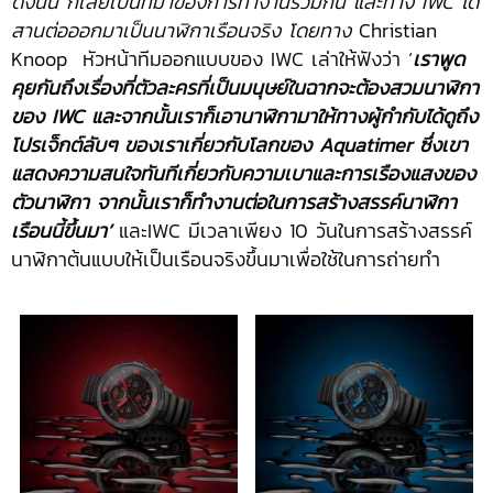
ดังนั้น ก็เลยเป็นที่มาของการทำงานร่วมกัน และทาง
IWC ได้
สานต่อออกมาเป็นนาฬิกาเรือนจริง โดยทาง
Christian
Knoop หัวหน้าทีมออกแบบของ IWC เล่าให้ฟังว่า ‘
เราพูด
คุยกันถึงเรื่องที่ตัวละครที่เป็นมนุษย์ในฉากจะต้องสวมนาฬิกา
ของ IWC และจากนั้นเราก็เอานาฬิกามาให้ทางผู้กำกับได้ดูถึง
โปรเจ็กต์ลับๆ ของเราเกี่ยวกับโลกของ Aquatimer ซึ่งเขา
แสดงความสนใจทันทีเกี่ยวกับความเบาและการเรืองแสงของ
ตัวนาฬิกา จากนั้นเราก็ทำงานต่อในการสร้างสรรค์นาฬิกา
เรือนนี้ขึ้นมา’
และIWC มีเวลาเพียง 10 วันในการสร้างสรรค์
นาฬิกาต้นแบบให้เป็นเรือนจริงขึ้นมาเพื่อใช้ในการถ่ายทำ