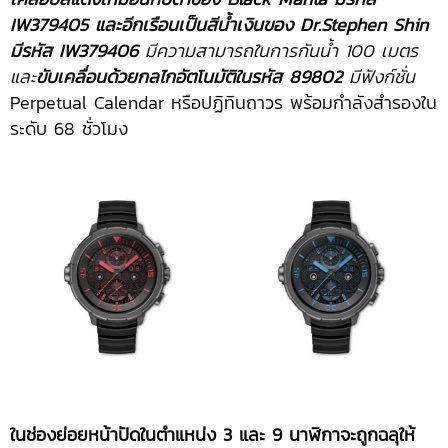
IW379405 และอีกเรือนเป็นสีน้ำเงินของ Dr.Stephen Shin
มีรหัส IW379406
มีความสามารถในการกันน้ำ 100 เมตร
และ
ขับเคลื่อนด้วยกลไกอัตโนมัติในรหัส 89802
มีฟังก์ชั่น
Perpetual Calendar หรือปฏิทินถาวร พร้อมกำลังสำรองใน
ระดับ 68 ชั่วโมง
ในช่องย่อยหน้าปัดในตำแหน่ง
3 และ 9 นาฬิกาจะถูกฉลุให้