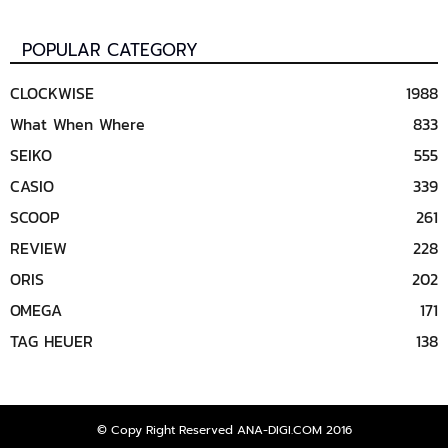
POPULAR CATEGORY
CLOCKWISE
1988
What When Where
833
SEIKO
555
CASIO
339
SCOOP
261
REVIEW
228
ORIS
202
OMEGA
171
TAG HEUER
138
© Copy Right Reserved ANA-DIGI.COM 2016