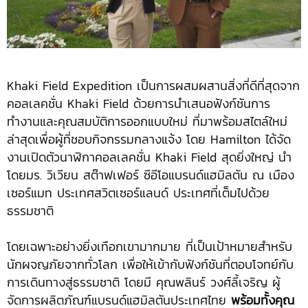
Khaki Field Expedition เป็นการผสมผสานสิ่งที่ดีที่สุดจาก
คอลเลคชั่น Khaki Field ด้วยการนำเสนอฟังก์ชันการ
ทำงานและคุณสมบัติการออกแบบใหม่ ที่มาพร้อมสไตล์ใหม่
ล่าสุดเพื่อผู้ที่ชอบกิจกรรมกลางแจ้ง โดย Hamilton ได้จัด
งานเปิดตัวนาฬิกาคอลเลคชั่น Khaki Field สุดยิ่งใหญ่ นำ
โดยมร. วิเวียน สต๊าฟเฟอร์ ซีอีโอแบรนด์แฮมิลตัน ณ เมือง
เซอร์แมท ประเทศสวิตเซอร์แลนด์ ประเทศที่เต็มไปด้วย
ธรรมชาติ
โดยเฉพาะอย่างยิ่งเทือกเขามากมาย ที่เป็นเป้าหมายสำหรับ
นักผจญภัยจากทั่วโลก เพื่อให้เข้ากับฟังก์ชันที่ตอบโจทย์กับ
การเดินทางสู่ธรรมชาติ โดยมี คุณพลินร์ วงศ์ลี้เจริญ ผู้
จัดการผลิตภัณฑ์แบรนด์แฮมิลตันประเทศไทย
พร้อมทั้งคุณ