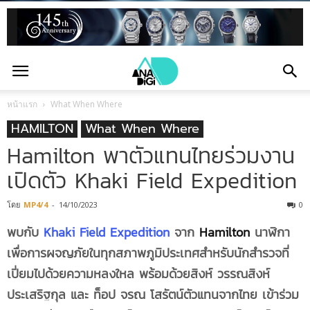
หน้าแรก
What When Where
HAMILTON
What When Where
Hamilton พาตัวแทนไทยร่วมงาน
เปิดตัว Khaki Field Expedition
โดย
MP4/4
-
14/10/2023
0
พบกับ
Khaki Field Expedition
จาก
Hamilton
นาฬิกา
เพื่อการผจญภัยในทุกสภาพภูมิประเทศสำหรับนักสำรวจที่
เปี่ยมไปด้วยความหลงใหล พร้อมด้วยสิงห์ วรรณสิงห์
ประเสริฐกุล และ ท็อป จรณ โสรัตน์ตัวแทนจากไทย เข้าร่วม