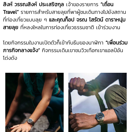
สิงห์ วรรณสิงห์ ประเสริฐกุล
เจ้าของรายการ
“เถื่อน
Travel”
รายการสำหรับสายลุยที่พาผู้ชมเดินทางไปยังสถาน
ที่ท่องเที่ยวแบบลุย ๆ
และคุณท็อป จรณ โสรัตน์ ดาราหนุ่ม
สายลุย
ที่หลงใหลในการท่องเที่ยวธรรมชาติ เข้าร่วมงาน
โดยกิจกรรมในงานเปิดตัวก็เข้ากับธีมของนาฬิกา
“เพื่อนร่วม
ภารกิจกลางแจ้ง”
กิจกรรมเดินเขาชมวิวเทือกเขาแอลป์อัน
โด่งดัง