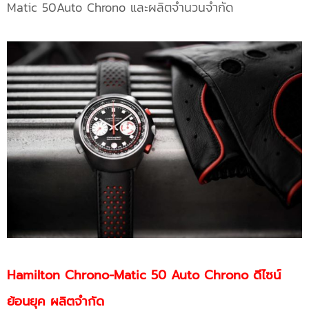
Matic 50Auto Chrono และผลิตจำนวนจำกัด
Hamilton Chrono-Matic 50 Auto Chrono ดีไซน์
ย้อนยุค ผลิตจำกัด