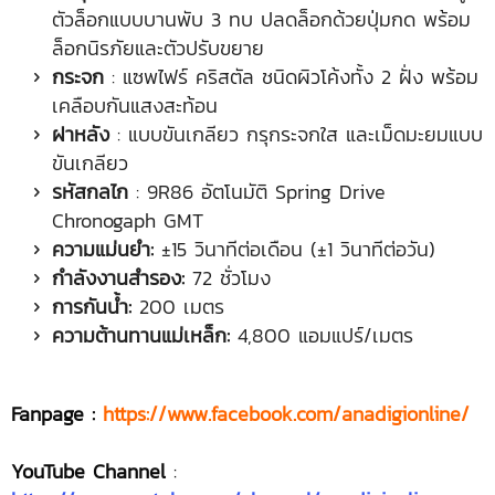
ตัวล็อกแบบบานพับ 3 ทบ ปลดล็อกด้วยปุ่มกด พร้อม
ล็อกนิรภัยและตัวปรับขยาย
กระจก
: แซพไฟร์ คริสตัล ชนิดผิวโค้งทั้ง 2 ฝั่ง พร้อม
เคลือบกันแสงสะท้อน
ฝาหลัง
: แบบขันเกลียว กรุกระจกใส และเม็ดมะยมแบบ
ขันเกลียว
รหัสกลไก
: 9R86 อัตโนมัติ Spring Drive
Chronogaph GMT
ความแม่นยำ:
±15 วินาทีต่อเดือน (±1 วินาทีต่อวัน)
กำลังงานสำรอง:
72 ชั่วโมง
การกันน้ำ:
200 เมตร
ความต้านทานแม่เหล็ก:
4,800 แอมแปร์/เมตร
Fanpage :
https://www.facebook.com/anadigionline/
YouTube Channel
: