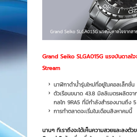
Grand Seiko SLGA015G แรงบันดาลใจจ
Stream
นาฬิกาดำน้ำรุ่นใหม่ที่อยู่ในคอลเล็กชั่น
ตัวเรือนขนาด
43.8 มิลลิเมตรผลิตจา
กลไก 9RA5 ที่มีกำลังสำรองนานถึง 5 
การทำตลาดจะเริ่มในเดือนสิงหาคมนี้
นานๆ ทีเราถึงจะได้เห็นความสวยและลงตัว