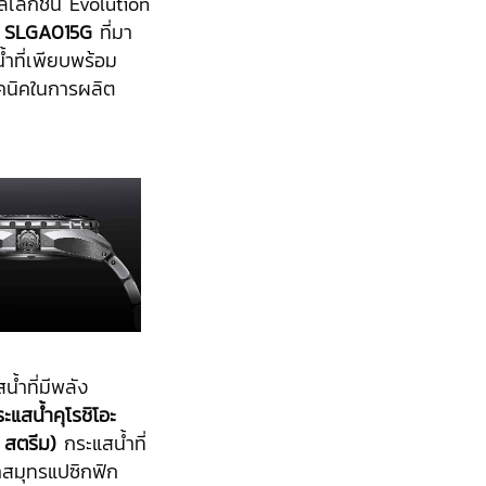
เล็กชั่น Evolution
o SLGA015G
ที่มา
ำที่เพียบพร้อม
คนิคในการผลิต
น้ำที่มีพลัง
ระแสน้ำคุโรชิโอะ
 สตรีม)
กระแสน้ำที่
หาสมุทรแปซิกฟิก