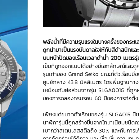
พลังน้ำที่มีความรุนแรงในบางครั้งของกระแ
ถูกนำมาเป็นแรงบันดาลใจให้กับสีดำสนิทแล
บนหน้าปัดของเรือนเวลาดำน้ำ 200 เมตรรุ่นใ
เข็มที่ถูกออกแบบได้อย่างมีเอกลักษณ์และดู
รุ่นเก่าของ Grand Seiko ขณะที่ตัวเรือนมี
ศูนย์กลาง 43.8 มิลลิเมตร โดยพื้นฐานทางต
เหมือนกับย่อส่วนจากรุ่น SLGA001G ที่ถู
ของการฉลองครบรอบ 60 ปีของการก่อตั้ง
เพียงแต่ขนาดตัวเรือนของรุ่น SLGA015 มีข
นาฬิการุ่นนี้ถูกสร้างขึ้นจากไทเทเนียมชนิด
เบากว่าสเตนเลสสตีลถึง 30% และกันการเก
การกัดกร่อนได้ดีกว่า และเพื่อเพิ่มความท