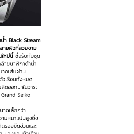
สน้ำ
Black Stream
ะลายผิวที่สวยงาม
หม่นี้
ซึ่งรับกับชุด
คล้ายนาฬิกาดำน้ำ
ขนาดเส้นผ่าน
ัวเรือนทั้งหมด
กผลิตออกมาในวาระ
 Grand Seiko
นาดเล็กกว่า
ความหนาแน่นสูงซึ่ง
ิดรอยขีดข่วนและ
นทาน วงขอบตัวเรือน