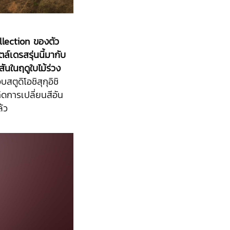
lection ของตัว
์เดรสรุ่นนี้มากับ
สันในฤดูใบไม้ร่วง
บสตูดิโอชิสุกุอิชิ
ดการเปลี่ยนสีอัน
้ว