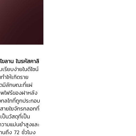
ไขลาน ในรหัสคาลิ
มเรียบง่ายในดีไซน์
ทำให้เกิดราย
ดมีลักษณะที่แผ่
ซพไฟร์ของฝาหลัง
งกลไกที่ถูกประกอบ
ะสายใยจักรกลอกที่
นวัสดุที่เป็น
ราความแม่นยำสูงและ
นถึง 72 ชั่วโมง