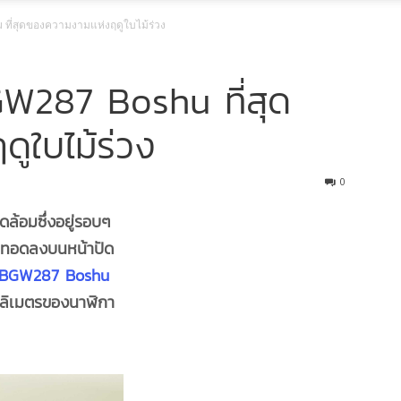
ี่สุดของความงามแห่งฤดูใบไม้ร่วง
W287 Boshu ที่สุด
ูใบไม้ร่วง
0
้อมซึ่งอยู่รอบๆ
ายทอดลงบนหน้าปัด
SBGW287 Boshu
ิลลิเมตรของนาฬิกา