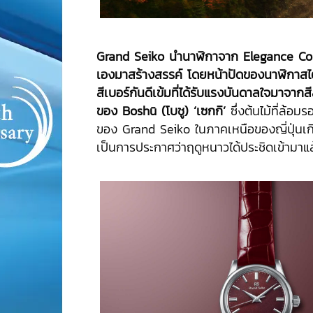
Grand Seiko นำนาฬิกาจาก Elegance Col
เองมาสร้างสรรค์ โดย
หน้าปัดของนาฬิกาสไตล
สีเบอร์กันดีเข้มที่ได้รับแรงบันดาลใจมาจากสี
ของ
Bosh
ū
(โบชู) ‘เซกกิ’
ซึ่งต้นไม้ที่ล้อมรอ
ของ Grand Seiko ในภาคเหนือของญี่ปุ่นเกิ
เป็นการประกาศว่าฤดูหนาวได้ประชิดเข้ามาแล