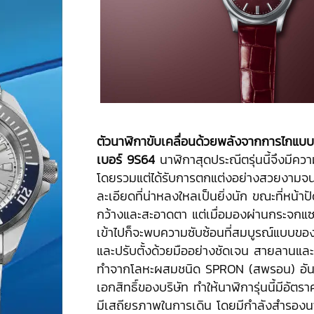
ตัวนาฬิกาขับเคลื่อนด้วยพลังจากการไกแบบ
เบอร์
9S64
นาฬิกาสุดประณีตรุ่นนี้จึงมีควา
โดยรวมแต่ได้รับการตกแต่งอย่างสวยงามจน
ละเอียดที่น่าหลงใหลเป็นยิ่งนัก ขณะที่หน้าปั
กว้างและสะอาดตา แต่เมื่อมองผ่านกระจกแ
เข้าไปก็จะพบความซับซ้อนที่สมบูรณ์แบบขอ
และปรับตั้งด้วยมืออย่างชัดเจน สายลานแล
ทำจากโลหะผสมชนิด SPRON (สพรอน) อันเป็
เอกสิทธิ์ของบริษัท ทำให้นาฬิการุ่นนี้มีอัต
มีเสถียรภาพในการเดิน โดยมีกำลังสำรองนา