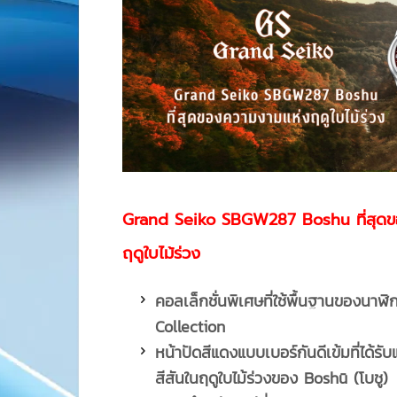
Grand Seiko SBGW287 Boshu ที่สุด
ฤดูใบไม้ร่วง
คอลเล็กชั่นพิเศษที่ใช้พื้นฐานของนาฬ
Collection
หน้าปัดสีแดงแบบ
เบอร์กันดีเข้มที่ได้
สีสันในฤดูใบไม้ร่วงของ
Bosh
ū
(โบชู)