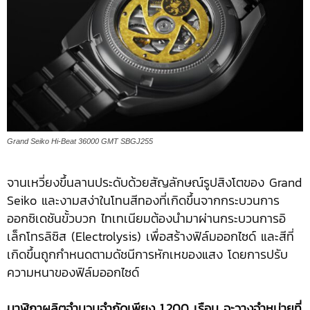
Grand Seiko Hi-Beat 36000 GMT SBGJ255
จานเหวี่ยงขึ้นลานประดับด้วยสัญลักษณ์รูปสิงโตของ Grand
Seiko และงามสง่าในโทนสีทองที่เกิดขึ้นจากกระบวนการ
ออกซิเดชันขั้วบวก ไทเทเนียมต้องนำมาผ่านกระบวนการอิ
เล็กโทรลิซิส (Electrolysis) เพื่อสร้างฟิล์มออกไซด์ และสีที่
เกิดขึ้นถูกกำหนดตามดัชนีการหักเหของแสง โดยการปรับ
ความหนาของฟิล์มออกไซด์
นาฬิกาผลิตจำนวนจำกัดเพียง 1,200 เรือน จะวางจำหน่ายที่