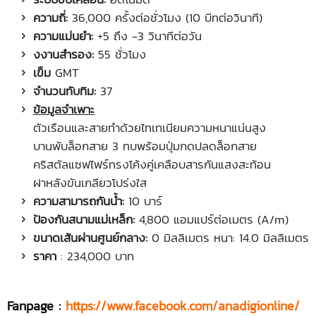
ความถี่:
36,000 ครั้งต่อชั่วโมง (10 บีทต่อวินาที)
ความแม่นยำ:
+5 ถึง -3 วินาทีต่อวัน
งงานสำรอง:
55 ชั่วโมง
เข็ม
GMT
จำนวนทับทิม:
37
ข้อมูลจำเพาะ
ตัวเรือนและสายทำด้วยไทเทเนียมความหนาแน่นสูง
บานพับล็อกสาย 3 ทบพร้อมปุ่มกดปลดล็อกสาย
คริสตัลแซฟไฟร์ทรงโค้งคู่เคลือบสารกันแสงสะท้อน
ฝาหลังขันเกลียวโปร่งใส
ความสามารถกันน้ำ:
10 บาร์
ป้องกันสนามแม่เหล็ก:
4,800 แอมแปร์ต่อเมตร (A/m)
ขนาดเส้นผ่านศูนย์กลาง:
0 มิลลิเมตร หนา: 14.0 มิลลิเมตร
ราคา
: 234,000 บาท
Fanpage :
https://www.facebook.com/anadigionline/