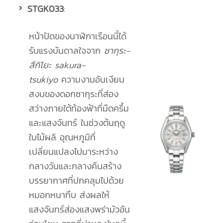
STGK033
:
หน้าปัดของนาฬิกาเรือนนี้ได้
รับแรงบันดาลใจจาก
ซากุระ-
สึกิโยะ
sakura-
tsukiyo
ความงามอันเงียบ
สงบของดอกซากุระที่ส่อง
สว่างภายใต้ท้องฟ้าที่มืดครึ้ม
และแสงจันทร์ ในช่วงต้นฤดู
ใบไม้ผลิ อุณหภูมิที่
เปลี่ยนแปลงไปมาระหว่าง
กลางวันและกลางคืนสร้าง
บรรยากาศที่ปกคลุมไปด้วย
หมอกหนาทึบ ส่งผลให้
แสงจันทร์ส่องแสงพร่ามัวอัน