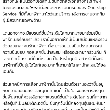
สร้างที่นี่ให้เป็นวอทช์เดสทิเนชั่นที่ดีที่สุดใจกลางกรุงเทพฯ
โดยแบรนด์ส่วนใหญ่ที่นี่จะมีบริการแบบครบวงจร One stop
Service ที่มีทั้งนาฬิกามาโชว์และบริการหลังการขายจากทีม
ผู้เชี่ยวชาญเฉพาะด้าน
แต่นอกจากจะมีแบรนด์ชั้นนำระดับโลกมากมายมาร่วมเป็น
พาร์ทเนอร์กับเราแล้ว เรายังอยากให้ที่นี่เป็นเสมือนแหล่งรวม
ตัวของเหล่าคนรักนาฬิกา ที่จะมาร่วมแบ่งปันประสบการณ์
ความชื่นชอบ คอลเลกชั่นน่าสะสม หรือของหายากร่วมกัน ก็
เลยเกิดเป็นงานนี้ขึ้นที่เราจัดเป็นประจำทุกปี อย่างปีนี้ก็จะมี
นาฬิกาที่เป็นรุ่นไฮไลท์เยอะมากที่เอามาให้เหล่านักสะสมได้ยล
โฉมกัน
ส่วนเทคนิคการเลือกนาฬิกานั้นโดยส่วนตัวเรามองว่าขึ้นอยู่
กับความชอบของแต่ละบุคคล แต่ถ้าเป็นในแง่ของการลงทุน
ขั้นพื้นฐานก็ควรเลือกจากแบรนด์ชั้นนำระดับโลก รุ่นที่หายาก
หรือรุ่นที่เป็นลิมิเต็ดเอดิชั่น ซึ่งทุกวันนี้นักลงทุนรุ่นใหม่หันมา
สนใจลงทุนกับนาฬิกาค่อนข้างเยอะเนื่องจากเป็นทรัพย์สินที่