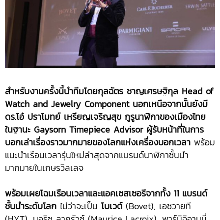
สำหรับงานครั้งนี้นำทีมโดยกุลฉัตร ชาญเศรษฐิกุล Head of
Watch and Jewelry Component นอกเหนือจากนั้นยังมี
ดร.โอ๋ ปราโมทย์ เหรียญเจริญสุข กูรูนาฬิกาของเมืองไทย
ในฐานะ Gaysorn Timepiece Advisor ผู้รับหน้าที่ในการ
บอกเล่าเรื่องราวมากมายของโลกแห่งเครื่องบอกเวลา
พร้อม
แนะนำเรือนเวลารุ่นใหม่ล่าสุดจากแบรนด์นาฬิกาชั้นนำ
มากมายในเกษรวิลเลจ
พร้อมเผยโฉมเรือนเวลาและแอคเซสเซอรีจากทั้ง 11 แบรนด์
ชั้นนำระดับโลก
ไม่ว่าจะเป็น
โบเวต์
(Bovet), เอชวายที
(HYT), มอริซ ลาครัวซ์ (Maurice Lacroix), พาร์มิจิอานนี่