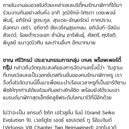
ภายในงานอบอวลไปด้วยเหล่าเซเลบริตี้คนรักนาฬิกาที่ได้มา
ร่วมงานกันอย่างคับคั่ง อาทิ วุฒิรักษ์-โศรดา เดชะพงษ์
พันธุ์, อภิรักษ์ จูตระกูล, สุรเดช-ธัญยรัตน์ ภาคปราบ,
อังคณา เซร่า, อภิชาติ ชัยเจริญสุขเกษม, อภินันท์-จัสมิน
สัจเดว์, ร้อยตำรวจเอก ชำนัญ อารีพันธุ์, ศัสตรี ศุขโชติ,
พิบูลย์ ธนาวุฒิวศิน และท่านอื่นๆ อีกมากมาย
ชาญ ศรีวิกรม์ ประธานกรรมการกลุ่ม เกษร พร็อพเพอร์ตี้
กรุ๊ป
กล่าวถึงวัตถุประสงค์ของการจัดงานครั้งนี้ว่า “ในฐานะ
ที่เกษรวิลเลจเป็นวอทช์เดสทิเนชั่นของคนรักนาฬิกาหรู เรา
จึงตั้งใจจัดงานนี้ขึ้นมาเพื่อแนะนำเรือนเวลาหรูที่เป็นอาร์ติซาน
พีซให้ทุกท่านได้ยลโฉมกันอย่างใกล้ชิด พร้อมยังได้รวมเอา
แบรนด์นาฬิกาสุดเอ็กซ์คลูซีฟระดับโลกมาไว้ที่นี่อีกด้วย
ไม่ว่าจะเป็น แกรนด์ ไซโก เอโวลูชั่น ไนน์ (Grand Seiko
Evolution 9), เวอร์ตูโซ เอจธ์ แชปเตอร์ ทู รีอิเมจินด์
(Virtuoso VIII Chapter Two Reimagined) จากโบเวต์