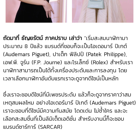
ถัดมาที่ ธัญยรัตน์ ภาคปราบ เล่าว่า
“เริ่มสะสมนาฬิกามา
ประมาณ 8 ปีแล้ว แบรนด์ที่ชอบก็จะเป็นโอเดอมาร์ ปิเกต์
(Audemars Piguet), ปาเต็ก ฟิลิปป์ (Patek Philippe),
เอฟ.พี. จูร์น (F.P. Journe) และโรเล็กซ์ (Rolex) สำหรับเรา
นาฬิกาสามารถเป็นได้ทั้งเครื่องประดับและการลงทุน โดย
เวลาเลือกนาฬิกาอันดับแรกเราจะดูจากดีไซน์เป็นหลัก
ซึ่งเราจะชอบดีไซน์ที่มีเพชรประดับ แล้วก็จะดูจากราคาว่าสม
เหตุสมผลไหม อย่างโอเดอร์มาร์ ปิเกต์ (Audemars Piguet)
เราจะชอบที่ดีไซน์มีความทันสมัย โดดเด่น ไม่ซ้ำใคร และจะ
เลือกสะสมชิ้นที่เป็นลิมิเต็ดเอดิชั่น สำหรับงานนี้ก็จะชอบ
แบรนด์ซาร์การ์ (SARCAR)