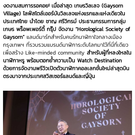
งดงามสมการรอคอย
! เมื่อล่าสุด เกษรวิลเลจ (Gaysorn
Village) ไลฟ์สไตล์เออร์บันวิลเลจแห่งแรกและแห่งเดียวใน
ประเทศไทย นำโดย ชาญ ศรีวิกรม์ ประธานกรรมการกลุ่ม
เกษร พร็อพเพอร์ตี้ กรุ๊ป จัดงาน “Horological Society of
Gaysorn”
แลนด์มาร์กสำหรับคนรักนาฬิกาใจกลางเมือง
กรุงเทพฯ ที่รวบรวมแบรนด์นาฬิการะดับโลกมาไว้ที่นี่ที่เดียว
เพื่อสร้าง Like-minded community
สำหรับผู้ที่หลงใหลใน
นาฬิกาหรู พร้อมตอกย้ำความเป็น Watch Destination
ด้วยการจัดงานพรีวิวเปิดตัวนาฬิกาคอลเลกชั่นใหม่ล่าสุดบิน
ตรงมาจากประเทศสวิสเซอร์แลนด์และญี่ปุ่น