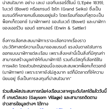
น่าสนใจมาก อย่าง เลเป เอจทีนเธอร์ตี้ไนน์ (L’Epée 1839),
โบเวต์ (Bovet) หรือแกรนด์ ไซโก (Grand Seiko) ซึ่งเป็น
แบรนด์ที่หลายคนชื่นชอบอยู่แล้ว โดยเรือนที่ชอบที่สุดจะเป็น
พ็อกเก็ตวอทช์ (นาฬิกาพก) ของโบเวต์ (Bovet) และนาฬิกา
ของเออร์วิน แอนด์ แซทเลอร์ (Erwin & Sattler)
ซึ่งการเลือกสะสมนาฬิกาเราจะเลือกจากเรื่องราว
ประวัติศาสตร์ความเป็นมาของแบรนด์ แรงบันดาลใจในการ
ออกแบบนาฬิกาแต่ละเรือน เพราะสิ่งเหล่านี้เป็นสิ่งที่มีคุณค่า
สามารถสร้างมูลค่าให้กับนาฬิกาได้ รวมถึงวัสดุที่เลือกใช้ใน
การผลิต โดยส่วนใหญ่ตอนนี้จะชอบสะสมพวกพ็อกเก็ตวอทช์
(นาฬิกาพก) เพราะราคายังไม่สูงมาก แต่ก็มีตลาดที่ให้ความ
นิยมอยู่ ซึ่งเป็นการลงทุนที่น่าสนใจมาก”
ร่วมสัมผัสประสบการณ์แห่งเรือนเวลาหรูระดับโลกได้แล้ววันนี้
ที่ เกษรวิลเลจ
(Gaysorn Village) และสามารถติดตาม
ข่าวสารข้อมูลต่างๆ ได้ทาง