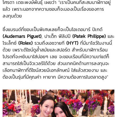
โศรดา เดชะพงษ์พันธุ์ เผยว่า “เราเป็นคนที่สะสมนาฬิกาอยู่
แล้ว เพราะนอกจากความชอบก็จะมองเป็นเรื่องของการ
ลงทุนด้วย
ซึ่งแบรนด์ที่ชอบเป็นพิเศษเลยก็จะเป็นโอเดอมาร์ ปิเกต์
(Audemars Piguet)
, ปาเต็ก ฟิลิปป์
(Patek Philippe)
และ
โรเล็กซ์
(Rolex)
รวมถึงเอชวายที
(HYT)
ที่มีมาโชว์ในงานนี้
ด้วย เพราะดีไซน์ดูล้ำสมัยและสปอร์ต สำหรับนาฬิกาเรือน
โปรดที่จะหยิบมาใส่บ่อยๆ เลย จะชอบเรือนที่มีความเท่แต่ก็
สามารถใส่เป็นจิวเวลรีได้ด้วย ส่วนเทคนิคด้านการลงทุนจะ
เลือกนาฬิกาที่ดีไซน์สวยมีเอกลักษณ์ ใส่แล้วสวยงาม และ
ต้องเป็นรุ่นที่มีคุณค่า หายาก มีความต้องการในตลาดสูง”