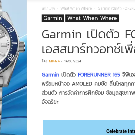
หน้าแรก
What When Where
Garmin เปิดตัว FORERUN
Garmin
What When Where
Garmin เปิดตัว 
เอสสมาร์ทวอทช์เพื่
โดย
MP4/4
-
16/03/2024
Garmin
เปิดตัว
FORERUNNER 165
จีพีเอส
พร้อมหน้าจอ AMOLED คมชัด ลื่นไหลทุกการ
ส่วนตัว การวัดค่าการฝึกซ้อม ข้อมูลสุขภา
อัจฉริยะ