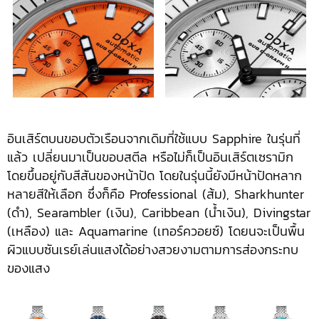
อินเสิร์ตบนขอบตัวเรือนจากเดิมที่ใช้แบบ Sapphire ในรุ่นที่
แล้ว เปลี่ยนมาเป็นขอบสตีล หรือไม่ก็เป็นอินเสิร์ตเซรามิก
โดยขึ้นอยู่กับสีสันของหน้าปัด โดยในรุ่นนี้ยังมีหน้าปัดหลาก
หลายสีให้เลือก ซึ่งก็คือ Professional (ส้ม), Sharkhunter
(ดำ), Searambler (เงิน), Caribbean (น้ำเงิน), Divingstar
(เหลือง) และ Aquamarine (เทอร์ควอยซ์) โดยนจะเป็นพื้น
ผิวแบบซันเรย์เล่นแสงได้อย่างสวยงามตามการส่องกระทบ
ของแสง