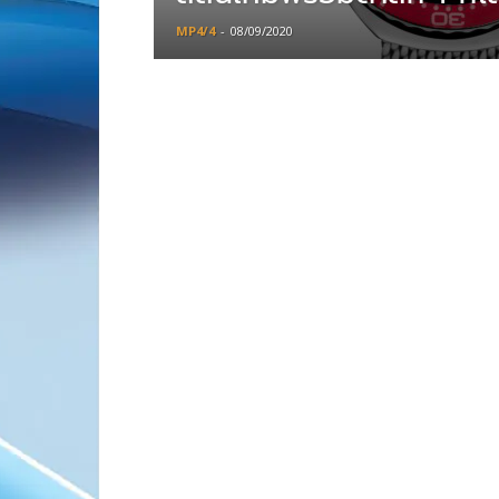
MP4/4
-
08/09/2020