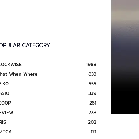
OPULAR CATEGORY
LOCKWISE
1988
hat When Where
833
EIKO
555
ASIO
339
COOP
261
EVIEW
228
RIS
202
MEGA
171