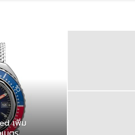
d เพิ่ม
โลเมตร