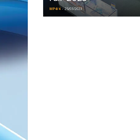
MP4/4
-
25/03/2023