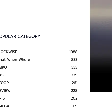
OPULAR CATEGORY
LOCKWISE
1988
hat When Where
833
EIKO
555
ASIO
339
COOP
261
EVIEW
228
RIS
202
MEGA
171