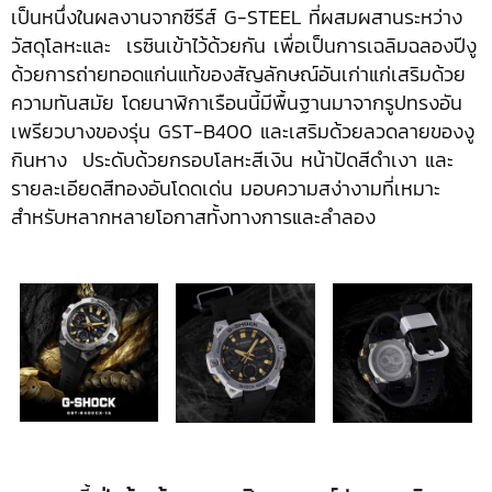
เป็นหนึ่งในผลงานจากซีรีส์ G-STEEL ที่ผสมผสานระหว่าง
วัสดุโลหะและ เรซินเข้าไว้ด้วยกัน เพื่อเป็นการเฉลิมฉลองปีงู
ด้วยการถ่ายทอดแก่นแท้ของสัญลักษณ์อันเก่าแก่เสริมด้วย
ความทันสมัย โดยนาฬิกาเรือนนี้มีพื้นฐานมาจากรูปทรงอัน
เพรียวบางของรุ่น GST-B400 และเสริมด้วยลวดลายของงู
กินหาง ประดับด้วยกรอบโลหะสีเงิน หน้าปัดสีดำเงา และ
รายละเอียดสีทองอันโดดเด่น มอบความสง่างามที่เหมาะ
สำหรับหลากหลายโอกาสทั้งทางการและลำลอง