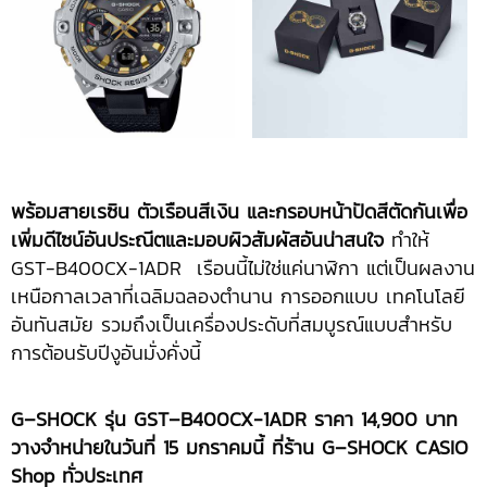
พร้อมสายเรซิน ตัวเรือนสีเงิน และกรอบหน้าปัดสีตัดกันเพื่อ
เพิ่มดีไซน์อันประณีตและมอบผิวสัมผัสอันน่าสนใจ
ทำให้
GST-B400CX-1ADR เรือนนี้ไม่ใช่แค่นาฬิกา แต่เป็นผลงาน
เหนือกาลเวลาที่เฉลิมฉลองตำนาน การออกแบบ เทคโนโลยี
อันทันสมัย รวมถึงเป็นเครื่องประดับที่สมบูรณ์แบบสำหรับ
การต้อนรับปีงูอันมั่งคั่งนี้
G
–
SHOCK
รุ่น
GST
–
B
400
CX
-1
ADR
ราคา
14,900
บาท
วางจำหน่ายในวันที่
15
มกราคมนี้ ที่ร้าน
G
–
SHOCK CASIO
Shop
ทั่วประเทศ