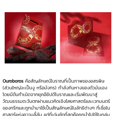
Ouroboros
คือสัญลักษณ์โบราณที่เป็นภาพของอสรพิษ
(ส่วนใหญ่จะเป็นงู หรือมังกร) กำลังกินหางของตัวมันเอง
โดยมีต้นกำเนิดจากยุคอียิปต์โบราณและเริ่มพัฒนาสู่
วัฒนธรรมตะวันตกผ่านแนวคิดเชิงไสยศาสตร์และเวทมนตร์
ของกรีกและถูกนำมาใช้เป็นสัญลักษณ์ในลัทธิต่างๆ ที่เชื่อใน
ศาสตร์แห่งความลี้ลับ แต่ที่เด่นชัดที่สุดคือถูกนำไปใช้ในกลุ่ม