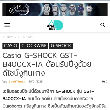
หน้าแรก
CLOCKWISE
CASIO
CLOCKWISE
G-SHOCK
Casio G-SHOCK GST-
B400CX-1A ต้อนรับปีงูด้วย
ดีไซน์งูกินหาง
โดย
GoodTimes
-
15/01/2025
0
เฉลิมฉลองปีใหม่นี้ด้วยนาฬิกา
G
–
SHOCK
รุ่น
GST
–
B400CX
–
1A
ลิมิเต็ด อิดิชั่น ดีไซน์แรงบันดาลใจจาก
Ouroboros
หรืองูกินหาง ซึ่งเป็นสัญลักษณ์ของวัฏจักรนิรัน