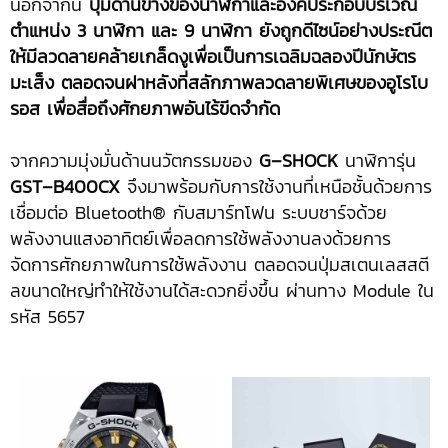
นอกจากนี้
ปุ่มด้านข้างของนาฬิกาและองค์ประกอบบริเวณ
ตำแหน่ง
3
นาฬิกา และ
9
นาฬิกา ยังถูกดีไซน์อย่างประณีต
ให้มีลวดลายคล้ายเกล็ดงูเพื่อเป็นการเฉลิมฉลองปีนักษัตร
มะเส็ง
ตลอดจนฝาหลังที่สลักภาพลวดลายพิเศษของอูโรโบ
รอส เพื่อสื่อถึงศักยภาพอันไร้ขีดจำกัด
จากความมุ่งมั่นด้านนวัตกรรมของ
G
–
SHOCK
นาฬิการุ่น
GST
–
B
400
CX
จึงมาพร้อมกับการใช้งานที่เหนือชั้นด้วยการ
เชื่อมต่อ Bluetooth® กับสมาร์ทโฟน ระบบชาร์จด้วย
พลังงานแสงอาทิตย์เพื่อลดการใช้พลังงานลงด้วยการ
จัดการศักยภาพในการใช้พลังงาน ตลอดจนปุ่มสเตนเลสสตี
ลขนาดใหญ่ทำให้ใช้งานได้สะดวกยิ่งขึ้น ผ่านทาง Module ใน
รหัส 5657