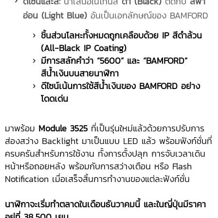
ดีไซน์และสี:
นำเสนอในโทนสี
ดำ (Black)
ตัดกับ
สีฟ้า
อ่อน (Light Blue)
อันเป็นเอกลักษณ์ของ BAMFORD
ชิ้นส่วนโลหะทั้งหมดถูกเคลือบด้วย IP สีดำล้วน
(All-Black IP Coating)
มีการสลักคำว่า “5600” และ “BAMFORD”
สีน้ำเงินบนสายนาฬิกา
ดีไซน์เน้นการใช้สีน้ำเงินของ BAMFORD อย่าง
โดดเด่น
มาพร้อม
Module 3525
ที่เป็นรุ่นใหม่แล้วด้วยการปรับการ
ส่องสว่าง Backlight มาเป็นแบบ LED แล้ว พร้อมฟังก์ชั่นที่
ครบครันสำหรับการใช้งาน ทั้งการตั้งปลุก การจับเวลาเดิน
หน้าหรือถอยหลัง พร้อมกับการสว่างเตือน หรือ Flash
Notification เมื่อเสร็จสิ้นการทำงานของแต่ละฟังก์ชั่น
นาฬิกาจะเริ่มทำตลาดในเดือนธันวาคมนี้ และในญี่ปุ่นมีราคา
อยู่ที่ 38,500 เยน