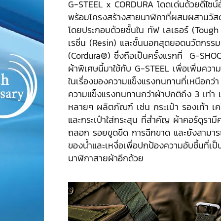
G-STEEL x CORDURA โดดเด่นด้วยดีไซน์
พร้อมโครงสร้างสายนาฬิกาที่ผสมผสานวัสดุ
โดยประกอบด้วยชั้นใน ทัฟ เลเธอร์ (Tough 
เรซิ่น (Resin) และชั้นนอกสุดยอดนวัตกรรมผ
(Cordura®) ซึ่งถือเป็นครั้งแรกที่ G-SHO
ผ้าพิเศษนี้มาใช้กับ G-STEEL เพื่อเพิ่มคว
ในเรื่องของความแข็งแรงทนทานที่เหนือกว่า 
ความแข็งแรงทนทานกว่าผ้าปกติถึง 3 เท่า แ
หลายๆ ผลิตภัณฑ์ เช่น กระเป๋า รองเท้า เค
และกระเป๋าใส่กระสุน ที่สำคัญ ผ้าคอร์ดูร
ถลอก รอยขูดขีด การฉีกขาด และยังสามารถ
ของน้ำและเหงื่อเพื่อปกป้องความอับชื้นที่
นาฬิกาสายผ้าอีกด้วย