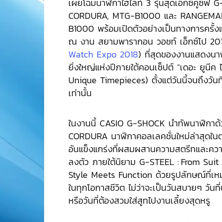
เผยโฉมนาฬิกาไฮไลท์ 3 รุ่นสุดเอ็กซ์คูซีฟ
CORDURA, MTG-B1000 และ RANGEMA
B1000 พร้อมเปิดตัวอย่างเป็นทางการครั้
ณ งาน สยามพารากอน วอชท์ เอ็กซ์โป 20
Watch Expo 2018
) ที่สุดของงานแสดงนาฬ
ยิ่งใหญ่แห่งปีภายใต้คอนเซ็ปต์ “เดอะ ยูนีค
Unique Timepieces) ตั้งแต่วันนี้จนถึงวัน
เท่านั้น
ในงานนี้ CASIO G-SHOCK นำทัพนาฬิกาด
CORDURA นาฬิกาคอลเลคชั่นใหม่ล่าสุดใน
อันแข็งแกร่งที่ผสมผสานความสตรีทและควา
ลงตัว ภายใต้นิยาม G-STEEL : From Suit
Style Meets Function ด้วยรูปลักษณ์ที่เ
ในทุกโอกาสชีวิต ไม่ว่าจะเป็นวันสบายๆ วันท
หรือวันที่ต้องสวมใส่สูทไปงานเลี้ยงสุดหรู