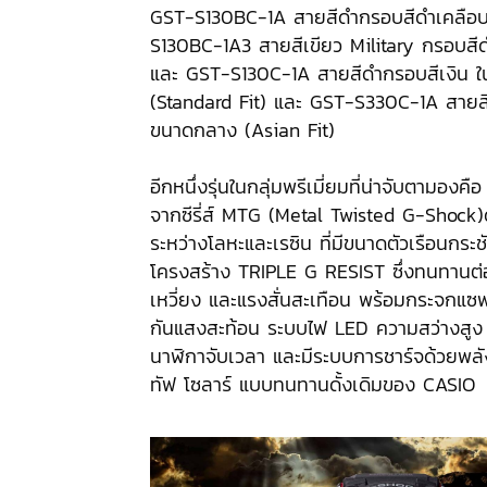
GST-S130BC-1A สายสีดำกรอบสีดำเคลือบแ
S130BC-1A3 สายสีเขียว Military กรอบสีด
และ GST-S130C-1A สายสีดำกรอบสีเงิน ใน
(Standard Fit) และ GST-S330C-1A สายสี
ขนาดกลาง (Asian Fit)
อีกหนึ่งรุ่นในกลุ่มพรีเมี่ยมที่น่าจับตามอง
จากซีรี่ส์ MTG (Metal Twisted G-Shock
ระหว่างโลหะและเรซิน ที่มีขนาดตัวเรือนกระช
โครงสร้าง TRIPLE G RESIST ซึ่งทนทานต
เหวี่ยง และแรงสั่นสะเทือน พร้อมกระจกแซ
กันแสงสะท้อน ระบบไฟ LED ความสว่างสู
นาฬิกาจับเวลา และมีระบบการชาร์จด้วยพล
ทัฟ โซลาร์ แบบทนทานดั้งเดิมของ CASIO