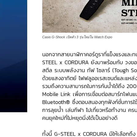
Casio G-Shock เปิดตัว 3 รุ่นใหม่ใน Watch Expo
นอกจากสายนาฬิกาคอร์ดูราที่แข็งแรงและ
STEEL x CORDURA ยังมาพร้อมกับ วงขอ
สตีล ระบบพลังงาน ทัฟ โซลาร์ (Tough Sola
ด้วยแสงอาทิตย์ ไฟฟลูออเรสเซนต์และแหล่
รวมถึงความสามารถในการกันน้ำได้ถึง 20
Mobile Link เพื่อการเชื่อมต่อสมาร์ทโฟน
Bluetooth® ซึ่งตอบสนองทุกฟังก์ชั่นการใช้ง
การลุยน้ำ เล่นกีฬา ไปเที่ยวหรือทำงาน คร
คนยุคใหม่ที่ไม่หยุดนิ่งได้เป็นอย่างดี
ทั้งนี้ G-STEEL x CORDURA มีให้เลือกถึง 4