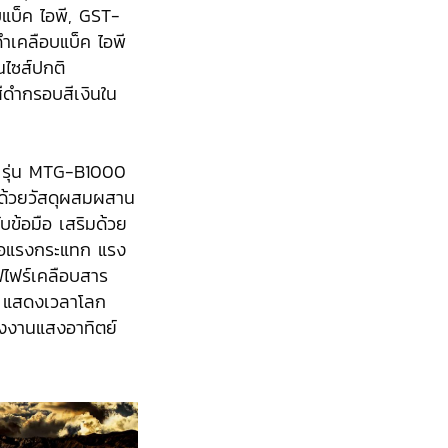
บ็ค ไอพี, GST-
ำเคลือบแบ็ค ไอพี
ไซส์ปกติ
ดำกรอบสีเงินใน
คือ รุ่น MTG-B1000
)ด้วยวัสดุผสมผสาน
ับข้อมือ เสริมด้วย
่อแรงกระแทก แรง
ฟไฟร์เคลือบสาร
ง แสดงเวลาโลก
ังงานแสงอาทิตย์