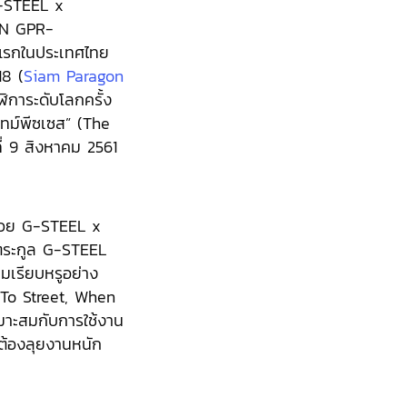
 G-STEEL x
N GPR-
งแรกในประเทศไทย
18 (
Siam Paragon
ิการะดับโลกครั้ง
 ไทม์พีซเซส” (The
ที่ 9 สิงหาคม 2561
้วย G-STEEL x
ตระกูล G-STEEL
มเรียบหรูอย่าง
 To Street, When
หมาะสมกับการใช้งาน
ี่ต้องลุยงานหนัก