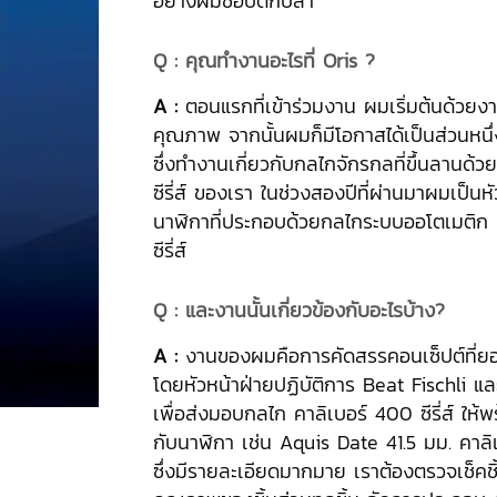
อย่างผมชอบตกปลา
Q :
คุณทำงานอะไรที่ Oris ?
A :
ตอนแรกที่เข้าร่วมงาน ผมเริ่มต้นด้วยง
คุณภาพ จากนั้นผมก็มีโอกาสได้เป็นส่วนหน
ซึ่งทำงานเกี่ยวกับกลไกจักรกลที่ขึ้นลานด้
ซีรี่ส์ ของเรา ในช่วงสองปีที่ผ่านมาผมเป็นหั
นาฬิกาที่ประกอบด้วยกลไกระบบออโตเมติก 
ซีรี่ส์
Q :
และงานนั้นเกี่ยวข้องกับอะไรบ้าง
?
A :
งานของผมคือการคัดสรรคอนเซ็ปต์ที่ยอด
โดยหัวหน้าฝ่ายปฏิบัติการ Beat Fischli แ
เพื่อส่งมอบกลไก คาลิเบอร์ 400 ซีรี่ส์ ให้พ
กับนาฬิกา เช่น Aquis Date 41.5 มม. คาลิเ
ซึ่งมีรายละเอียดมากมาย เราต้องตรวจเช็ค