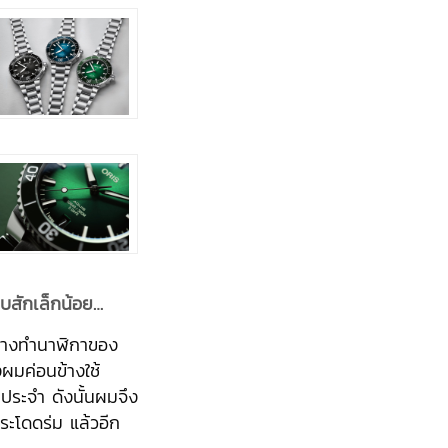
าบสักเล็กน้อย…
นช่างทำนาฬิกาของ
งผมค่อนข้างใช้
ประจำ ดังนั้นผมจึง
กระโดดร่ม แล้วอีก