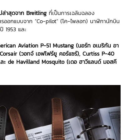
ม่ล่าสุดจาก Breitling
ที่เป็นการเฉลิมฉลอง
การออกแบบจาก “Co-pilot” (โค-ไพลอท) นาฬิกานักบิน
นปี 1953 และ
rican Aviation P-51 Mustang (นอร์ท อเมริกัน อา
 Corsair (วอทจ์ เอฟโฟร์ยู คอร์แซร์), Curtiss P-40
 และ de Havilland Mosquito (เดอ ฮาวีแลนด์ มอสคี