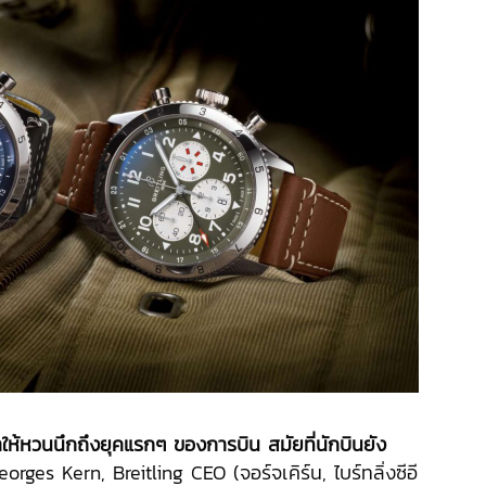
ทำให้หวนนึกถึงยุคแรกๆ ของการบิน สมัยที่นักบินยัง
eorges Kern, Breitling CEO (จอร์จเคิร์น, ไบร์ทลิ่งซีอี