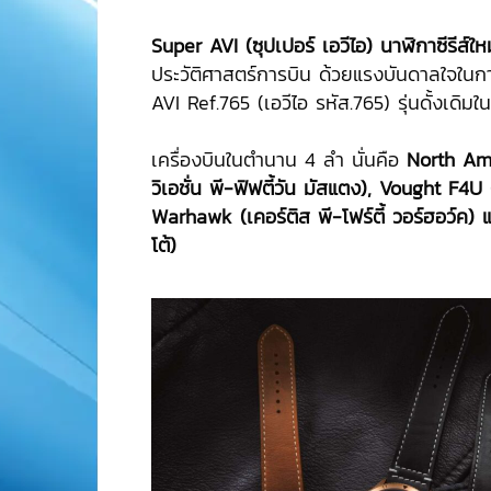
Super AVI (ซุปเปอร์ เอวีไอ) นาฬิกาซีรีส์ให
ประวัติศาสตร์การบิน ด้วยแรงบันดาลใจใน
AVI Ref.765 (เอวีไอ รหัส.765) รุ่นดั้งเดิมใ
เครื่องบินในตำนาน 4 ลำ นั่นคือ
North Ame
วิเอชั่น พี-ฟิฟตี้วัน มัสแตง), Vought F4U
Warhawk (เคอร์ติส พี-โฟร์ตี้ วอร์ฮอว์ค)
โต้)