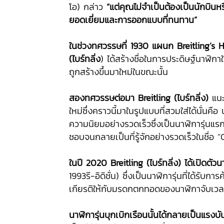
โอ) กล่าว
“แต่คุณไม่จำเป็นต้องเป็นนักบินหร
ยอดเยี่ยมและการออกแบบที่ทนทาน”
ในช่วงทศวรรษที่
1930 แผนก Breitling’s Hui
(ไบร์ทลิ่ง
) ได้สร้างชื่อในการประดิษฐ์นาฬิกา
ถูกสร้างขึ้นมาใหม่ในขณะนั้น
สองทศวรรษต่อมา
Breitling (ไบร์ทลิ่ง)
แนะน
ใหม่ซึ่งคราวนี้มาในรูปแบบที่สวมใส่ได้นั่นคือ
ความนิยมอย่างรวดเร็วซึ่งเป็นนาฬิการุ่นแรกท
ชอบจนกลายเป็นที่รู้จักอย่างรวดเร็วในชื่อ 
ในปี
2020 Breitling (ไบร์ทลิ่ง) ได้เปิดต
1993รี-อิดิชั่น) ซึ่งเป็นนาฬิการุ่นที่ได้รับก
เกียรติให้กับมรดกตกทอดของนาฬิกาจับเว
นาฬิการุ่นบุกเบิกเรือนนั้นได้กลายเป็นแรงบ