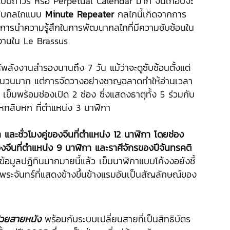
ทินแบบถาวร หรือ Perpetual Calendar มาก จนเกือบจะ
่ากับกลไกแบบ
Minute Repeater
กลไกนี้เกิดจากการ
็นการนำความรู้สึกในการพัฒนากลไกที่มีความซับซ้อนใน
งงานใน Le Brassus
ห้พลังงานสำรองนานถึง 7 วัน แม้ว่าจะดูซับซ้อนตั้งแต่
บุจำนวนมาก แต่การจัดวางอย่างชาญฉลาดทำให้อ่านเวลา
 4 เข็มพร้อมช่องเปิด 2 ช่อง ซึ่งแสดงธาตุทั้ง 5 ร่วมกับ
หกสิบหก ที่ตำแหน่ง 3 นาฬิกา
 และชั่วโมงคู่ของจีนที่ตำแหน่ง 12 นาฬิกา โดยช่อง
นของจีนที่ตำแหน่ง 9 นาฬิกา และราศีจักรของปีจันทรคติ
อมูลปฏิทินมากมายนี้แล้ว เข็มนาฬิกาแบบโค้งงอยังชี้
พระจันทร์ที่แสดงข้างขึ้นข้างแรมอันเป็นสัญลักษณ์ของ
้วยสายหนัง
พร้อมกับระบบเปลี่ยนสายที่เป็นสิทธิบัตร