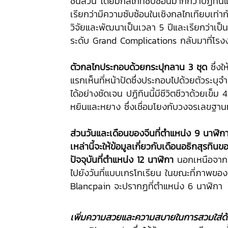
ชิ้นส่วน โดยมีกลไกที่ซับซ้อนมากกว่าปฏิ
เรียกว่ามีความซับซ้อนในเชิงกลไกเทียบเท
วิจัยและพัฒนาเป็นเวลา 5 ปีและเรียกว่าเป
ระดับ Grand Complications กลับมาที่โร
ตัวกลไกประกอบด้วยกระปุกลาน 3 ชุด
ซึ่งใ
แรกเห็นที่หน้าปัดซึ่งประกอบไปด้วยตัวระ
ได้อย่างชัดเจน ปฏิทินนี้มีชีวิตชีวาด้วยเข็ม
หยินและหยาง ซึ่งเชื่อมโยงกับวงจรเลขฐาน
ส่วนวันและเดือนของจีนที่ตำแหน่ง 9 นาฬิกา
เหล่านี้จะให้ข้อมูลเกี่ยวกับเดือนอธิกสุรทิ
ปัจจุบันที่ตำแหน่ง 12 นาฬิกา
นอกเหนือจากข้
ไปยังวันที่แบบเกรโกเรียน ในขณะที่ภาพของ
Blancpain จะปรากฏที่ตำแหน่ง 6 นาฬิกา
เพิ่มความสวยและความสบายในการสวมใส่ด