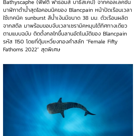
Bathyscaphe (ฟิฟตี้ ฟาธอมส์ บาธีสเคป) จากคอลเลคชั่น
นาฬิกาดำน้ำสุดไอคอนนิคของ Blancpain หน้าปัดเรือนเวลา
ใช้เทคนิค sunburst สีน้ำเงินมีขนาด 38 มม. ตัวเรือนผลิต
จากสตีล มาพร้อมขอบจับเวลาเซรามิคหมุนได้ทิศทางเดียว
ตามแบบฉบับ ติดตั้งกลไกขึ้นลานอัตโนมัติของ Blancpain
รหัส 1150 โดยที่ตุ้มเหวี่ยงทองคำสลัก “Female Fifty
Fathoms 2022” สุดพิเศษ