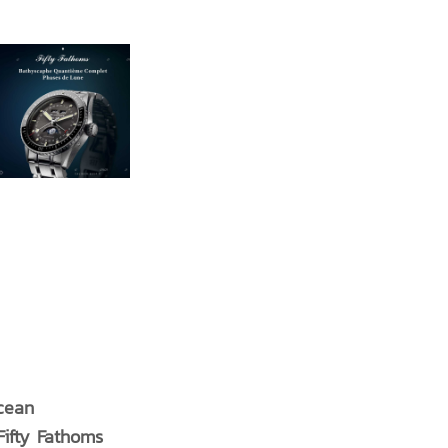
cean
Fifty Fathoms