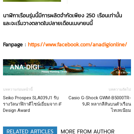
นาฬิกาเรือนรุ่นนี้มีการผลิตจำกัดเพียง
250 เรือนเท่านั้น
และจะเริ่มวางตลาดในปลายเดือนเมษายนนี้
Fanpage :
https://www.facebook.com/anadigionline/
บทความก่อนหน้านี้
บทความถัดไป
Seiko Prospex SLA039J1 รับ
Casio G-Shock GWM-B5000TR-
รางวัลนาฬิกาดีไซน์เยี่ยมจาก iF
9JR หลากสีสันบนตัวเรือน
Design Award
ไทเทเนียม
RELATED ARTICLES
MORE FROM AUTHOR