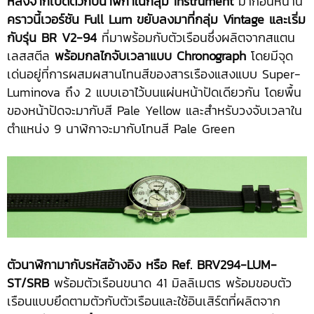
หลังจากเปิดตัวกับนาฬิกาในกลุ่ม Instrument
มาก่อนหน้านี้
คราวนี้เวอร์ชัน
Full Lum ขยับลงมาที่กลุ่ม Vintage และเริ่ม
กับรุ่น BR V2-94
ที่มาพร้อมกับตัวเรือนซึ่งผลิตจากสแตน
เลสสตีล
พร้อมกลไกจับเวลาแบบ
Chronograph
โดยมีจุด
เด่นอยู่ที่การผสมผสานโทนสีของสารเรืองแสงแบบ Super-
Luminova ถึง 2 แบบเอาไว้บนแผ่นหน้าปัดเดียวกัน โดยพื้น
ของหน้าปัดจะมากับสี Pale Yellow และสำหรับวงจับเวลาใน
ตำแหน่ง 9 นาฬิกาจะมากับโทนสี Pale Green
ตัวนาฬิกามากับรหัสอ้างอิง หรือ Ref. BRV294-LUM-
ST/SRB
พร้อมตัวเรือนขนาด 41 มิลลิเมตร พร้อมขอบตัว
เรือนแบบยึดตามตัวกับตัวเรือนและใช้อินเสิร์ตที่ผลิตจาก