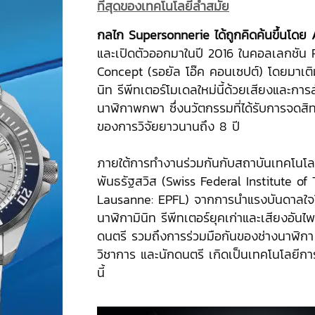
ที่สุดของเทคโนโลยีล้ำสมัย
กลไก
Supersonnerie ได้ถูกคิดค้นขึ้นโด
และเปิดตัวออกมาในปี 2016 ในคอลเลกชัน
Concept (รอยัล โอ๊ค คอนเซปต์) โดยมาเติม
นิท รีพีทเตอร์โมเดลใหม่นี้ด้วยเสียงและการสั
นาฬิกาพกพา ซึ่งนวัตกรรมที่ได้รับการจดสิทธ
ของการวิจัยยาวนานถึง 8 ปี
ภายใต้การทำงานร่วมกันกับสถาบันเทคโนโล
พันธรัฐสวิส (Swiss Federal Institute of
Lausanne: EPFL) จากการนำแรงบันดาลใจ
นาฬิกามินิท รีพีทเตอร์ยุคเก่าและเสียงอันไ
ดนตรี รวมถึงการร่วมมือกันของช่างนาฬิกา
วิชาการ และนักดนตรี เกิดเป็นเทคโนโลยีก
นี้