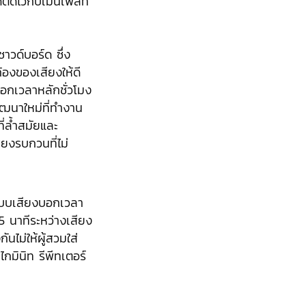
ึดติดไว้กับเมนเพลท
ซาวด์บอร์ด ซึ่ง
องของเสียงให้ดี
บอกเวลาหลักชั่วโมง
ัฒนาใหม่ที่ทำงาน
่ล้ำสมัยและ
ียงรบกวนที่ไม่
บบเสียงบอกเวลา
 นาทีระหว่างเสียง
ันไม่ให้ผู้สวมใส่
ไกมินิท รีพีทเตอร์