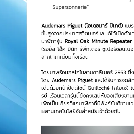
Supersonnerie”
Audemars Piguet (โอเดอมาร์ ปิเกต์)
แบรน
ชั้นสูงจากประเทศสวิตเซอร์แลนด์ได้เปิดตัวเ
นาฬิการุ่น
Royal Oak Minute Repeater 
(รอยัล โอ๊ค มินิท รีพีทเตอร์ ซูเปอร์ซอนเนอรี
จากไทเทเนียมทั้งเรือน
โดยมาพร้อมกลไกไขลานคาลิเบอร์ 2953 ซึ่งเ
โดย Audemars Piguet และได้รับการจดสิท
เด่นด้วยหน้าปัดดีไซน์ Guilloché (กิโยเช่)
รย์ เรือนเวลารุ่นนี้ยังคงเสน่ห์ของเสียงขาน
เพื่อเป็นเกียรติแก่นาฬิกาที่มีฟังก์ชั่นตีขา
ผสานเทคโนโลยีอันล้ำสมัยเข้าด้วยกัน