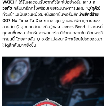
WATCH”
ได้รับผลตอบรับจากทั่วโลกไปอย่างล้นหลาม
ส
วอท์ช
กลับมาอีกครั้งพร้อมเผยโฉมนาฬิการุ่นใหม่
²Q
(ทูคิว)
ที่จะเข้าไปเป็นส่วนหนึ่งในหนังแอคชั่นฟอร์มยักษ์
พยัคฆ์ร้าย
007 No Time To Die
ภาคล่าสุด ฐานะนาฬิกาคู่กายของ
สายลับ Q สุดยอดนักประดิษฐ์ของ James Bond ตัวละครที่
ทุกคนชื่นชอบ สำหรับภาพยนตร์จะมีกำหนดฉายในเดือนพฤจิ
กายนนี้ โดยสายลับ Q จะดัดแปลงนาฬิกาเรือนโปรดของเขา
ให้ดูลึกลับมากยิ่งขึ้น