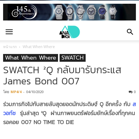
หน้าแรก
What When Where
What When Where
SWATCH
SWATCH ²Q กลับมารับกระแส
James Bond 007
โดย
MP4/4
-
04/10/2020
0
ร่วมภารกิจไปกับสายลับสุดยอดนักประดิษฐ์ Q อีกครั้ง กับ
ส
วอท์ช
รุ่นล่าสุด ²Q ผ่านภาพยนตร์ฟอร์มยักษ์เรื่องที่ทุกคน
รอคอย 007 NO TIME TO DIE