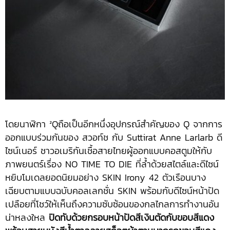
โดยนาฬิกา ²Qถือเป็นอีกหนึ่งอุปกรณ์สำคัญของ Q จากการ
ออกแบบร่วมกันของ สวอท์ช กับ Suttirat Anne Larlarb ดี
ไซน์เนอร์ ชาวอเมริกันเชื้อสายไทยผู้ออกแบบคอสตูมให้กับ
ภาพยนตร์เรื่อง NO TIME TO DIE ที่ล้ำด้วยสไตล์และดีไซน์
หยิบโมเดลยอดนิยมอย่าง SKIN Irony 42 ตัวเรือนบาง
เฉียบตามแบบฉบับคอลเลกชั่น SKIN พร้อมกับดีไซน์หน้าปัด
เปลือยที่โชว์ให้เห็นถึงความซับซ้อนของกลไกลการทำงานอัน
น่าหลงใหล
ปิดทับด้วยกรอบหน้าปัดสีเงินตัดกับขอบสีแดง