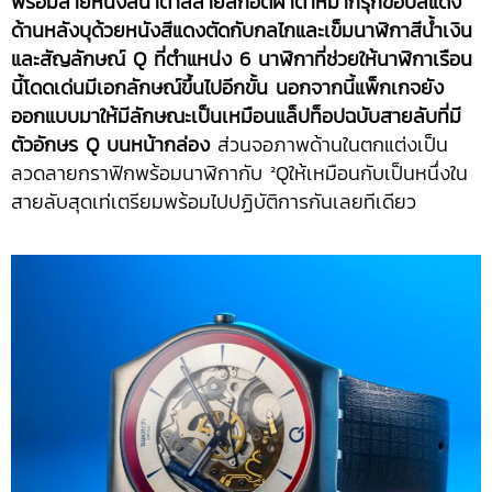
พร้อมสายหนังสีน้ำตาลลายสก็อตผ้าตาหมากรุกขอบสีแดง
ด้านหลังบุด้วยหนังสีแดงตัดกับกลไกและเข็มนาฬิกาสีน้ำเงิน
และสัญลักษณ์ Q ที่ตำแหน่ง 6 นาฬิกาที่ช่วยให้นาฬิกาเรือน
นี้โดดเด่นมีเอกลักษณ์ขึ้นไปอีกขั้น นอกจากนี้แพ็กเกจยัง
ออกแบบมาให้มีลักษณะเป็นเหมือนแล็ปท็อปฉบับสายลับที่มี
ตัวอักษร Q บนหน้ากล่อง
ส่วนจอภาพด้านในตกแต่งเป็น
ลวดลายกราฟิกพร้อมนาฬิกากับ ²Qให้เหมือนกับเป็นหนึ่งใน
สายลับสุดเท่เตรียมพร้อมไปปฏิบัติการกันเลยทีเดียว