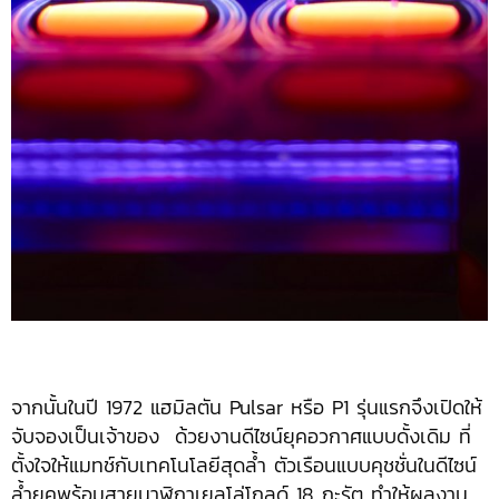
จากนั้นในปี 1972 แฮมิลตัน Pulsar หรือ P1 รุ่นแรกจึงเปิดให้
จับจองเป็นเจ้าของ ด้วยงานดีไซน์ยุคอวกาศแบบดั้งเดิม ที่
ตั้งใจให้แมทช์กับเทคโนโลยีสุดล้ำ ตัวเรือนแบบคุชชั่นในดีไซน์
ล้ำยุคพร้อมสายนาฬิกาเยลโล่โกลด์ 18 กะรัต ทำให้ผลงาน