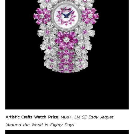
Artistic Crafts Watch Prize
: MB&F,
LM SE Eddy Jaquet
‘Around the World in Eighty Days’