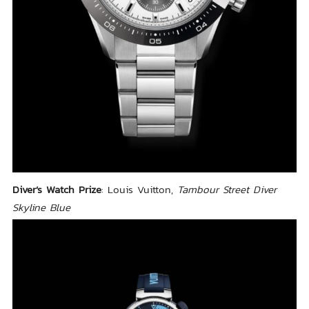
Diver’s Watch Prize
: Louis Vuitton,
Tambour Street Diver
Skyline Blue