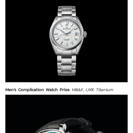
Men’s Complication Watch Prize
: MB&F,
LMX Titanium