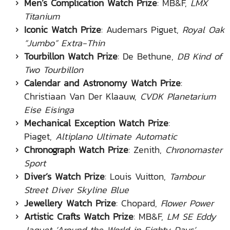
Men’s Complication Watch Prize
: MB&F,
LMX
Titanium
Iconic Watch Prize
: Audemars Piguet,
Royal Oak
“Jumbo” Extra-Thin
Tourbillon Watch Prize
: De Bethune,
DB Kind of
Two Tourbillon
Calendar and Astronomy Watch Prize
:
Christiaan Van Der Klaauw,
CVDK Planetarium
Eise Eisinga
Mechanical Exception Watch Prize
:
Piaget,
Altiplano Ultimate Automatic
Chronograph Watch Prize
: Zenith,
Chronomaster
Sport
Diver’s Watch Prize
: Louis Vuitton,
Tambour
Street Diver Skyline Blue
Jewellery Watch Prize
: Chopard,
Flower Power
Artistic Crafts Watch Prize
: MB&F,
LM SE Eddy
Jaquet ‘Around the World in Eighty Days’